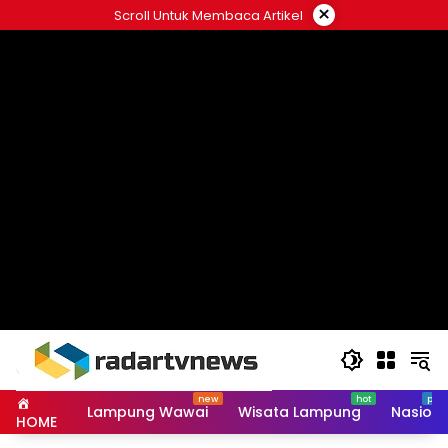
Skip
×
Scroll Untuk Membaca Artikel
to
content
Lampung Wawai
Wisata Lampung
Nasiona
HOME