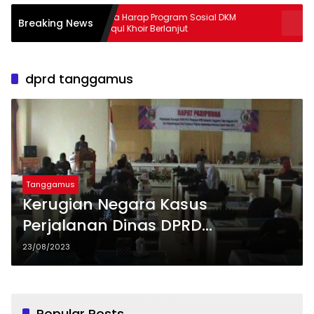
Warga Harap Program Sosial DKM
Banyak War
Breaking News
Thoriqul Khoir Berlanjut
Hibah Rp35
dprd tanggamus
Tanggamus
Kerugian Negara Kasus
Perjalanan Dinas DPRD
Tanggamus Tembus Rp9 Miliar
23/08/2023
Popular Posts