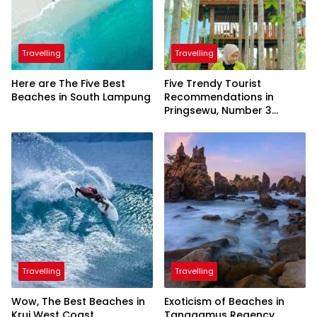
Travelling
Travelling
Here are The Five Best
Five Trendy Tourist
Beaches in South Lampung
Recommendations in
Pringsewu, Number 3
Inaugurated by the
President
Travelling
Travelling
Wow, The Best Beaches in
Exoticism of Beaches in
Krui West Coast
Tanggamus Regency,