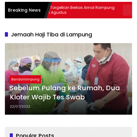
Kejati Targetkan Berkas Arinal Rampung
AKBP Rama
Breaking News
Bulan Agustus
& Curas
Jemaah Haji Tiba di Lampung
Bandarlampung
Sebelum Pulang ke Rumah, Dua
Kloter Wajib Tes Swab
22/07/2022
Popular Posts