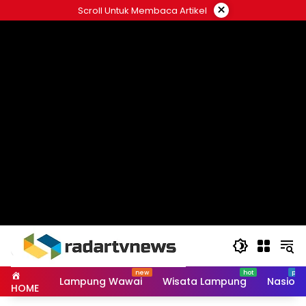
Skip
×
Scroll Untuk Membaca Artikel
to
content
Lampung Wawai
Wisata Lampung
Nasiona
HOME