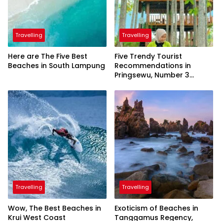
Travelling
Travelling
Here are The Five Best
Five Trendy Tourist
Beaches in South Lampung
Recommendations in
Pringsewu, Number 3
Inaugurated by the
President
Travelling
Travelling
Wow, The Best Beaches in
Exoticism of Beaches in
Krui West Coast
Tanggamus Regency,