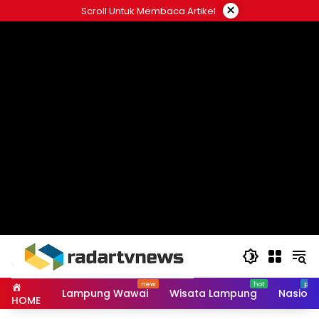
Skip
×
Scroll Untuk Membaca Artikel
to
content
Lampung Wawai
Wisata Lampung
Nasiona
HOME