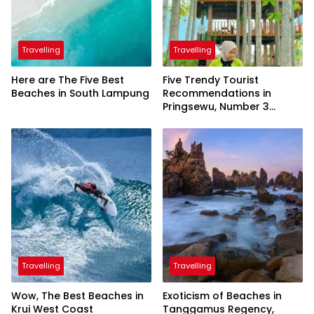
Travelling
Travelling
Here are The Five Best
Five Trendy Tourist
Beaches in South Lampung
Recommendations in
Pringsewu, Number 3
Inaugurated by the
President
Travelling
Travelling
Wow, The Best Beaches in
Exoticism of Beaches in
Krui West Coast
Tanggamus Regency,