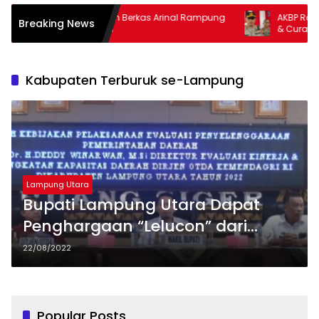
Kejati Targetkan Berkas Arinal Rampung
AKBP Ramadhona Tar
Breaking News
Bulan Agustus
& Curas
Kabupaten Terburuk se-Lampung
Lampung Utara
Bupati Lampung Utara Dapat
Penghargaan “Lelucon” dari
Warga
22/08/2022
Popular Posts