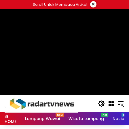
Skip
×
Scroll Untuk Membaca Artikel
to
content
Lampung Wawai
Wisata Lampung
Nasiona
HOME