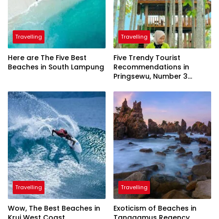
Travelling
Travelling
Here are The Five Best
Five Trendy Tourist
Beaches in South Lampung
Recommendations in
Pringsewu, Number 3
Inaugurated by the
President
Travelling
Travelling
Wow, The Best Beaches in
Exoticism of Beaches in
Krui West Coast
Tanggamus Regency,