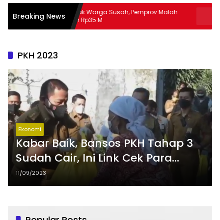
Banyak Warga Susah, Pemprov Malah
Apa Guna Pu
Breaking News
Hibah Rp35 M
Masalah
PKH 2023
Ekonomi
Kabar Baik, Bansos PKH Tahap 3
Sudah Cair, Ini Link Cek Para
Penerima
11/09/2023
Popular Posts