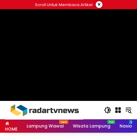
Skip
×
Scroll Untuk Membaca Artikel
to
content
Lampung Wawai
Wisata Lampung
Nasiona
HOME