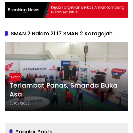
 Tembus
Kejati Targetkan Berkas Arinal Rampung
AK
Breaking News
Bulan Agustus
& 
SMAN 2 Balam 21:17 SMAN 2 Kotagajah
Event
Terlambat Panas, Smanda Buka
Asa
25/02/2022
Popular Posts