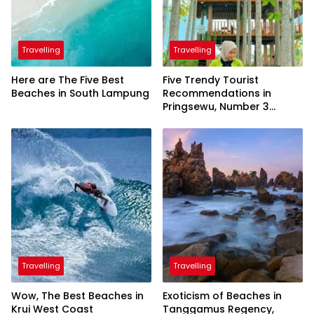
Travelling
Travelling
Here are The Five Best
Five Trendy Tourist
Beaches in South Lampung
Recommendations in
Pringsewu, Number 3
Inaugurated by the
President
Travelling
Travelling
Wow, The Best Beaches in
Exoticism of Beaches in
Krui West Coast
Tanggamus Regency,