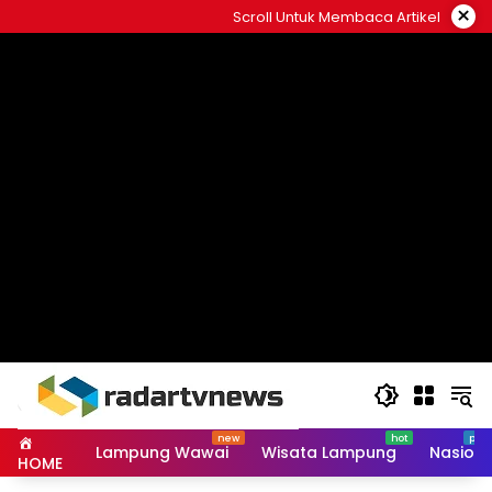
Skip
×
Scroll Untuk Membaca Artikel
to
content
Lampung Wawai
Wisata Lampung
Nasiona
HOME