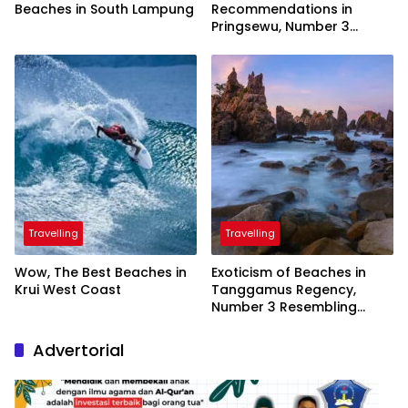
Beaches in South Lampung
Recommendations in
Pringsewu, Number 3
Inaugurated by the
President
Travelling
Travelling
Wow, The Best Beaches in
Exoticism of Beaches in
Krui West Coast
Tanggamus Regency,
Number 3 Resembling
Nature Paintings
Advertorial