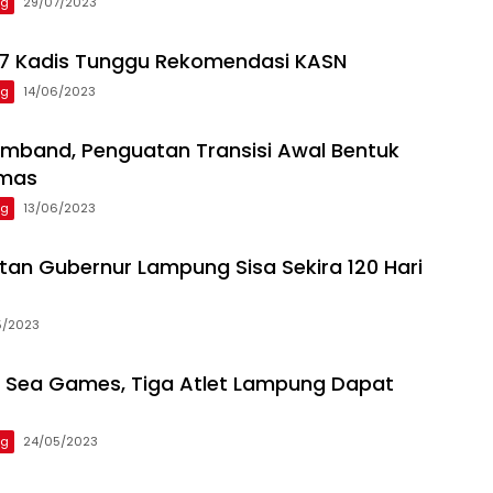
ng
29/07/2023
 7 Kadis Tunggu Rekomendasi KASN
ng
14/06/2023
mband, Penguatan Transisi Awal Bentuk
Emas
ng
13/06/2023
an Gubernur Lampung Sisa Sekira 120 Hari
5/2023
i Sea Games, Tiga Atlet Lampung Dapat
ng
24/05/2023