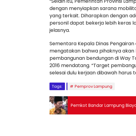
“Selain itu, Pemerintah Provinsi La
dengan menyiapkan sarana mobilitas
yang terkait. Diharapkan dengan ad
personil dapat bekerja lebih keras l
jelasnya.
Sementara Kepala Dinas Pengairan
mengatakan bahwa pihaknya akan b
pembangunan bendungan di Way Tatay
2016 mendatang. “Target pembanguna
selesai dulu kerjaan dibawah harus ta
Tags:
Pemprov Lampung
Pemkot Bandar Lampung Biayai 