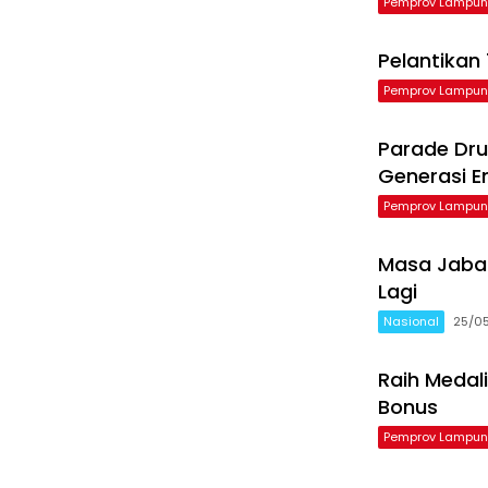
Pemprov Lampu
Pelantikan
Pemprov Lampu
Parade Dru
Generasi 
Pemprov Lampu
Masa Jabat
Lagi
Nasional
25/0
Raih Medal
Bonus
Pemprov Lampu