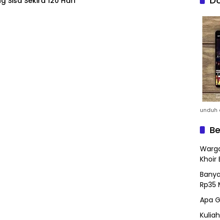
Do
 Sisa Sekira 120 Hari
unduh a
Be
Warga
Khoir 
Banya
Rp35 
Apa G
Kulia