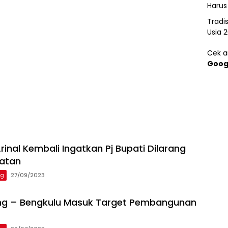
Harus
Tradi
Usia 
Cek ar
Goog
inal Kembali Ingatkan Pj Bupati Dilarang
batan
ng
27/09/2023
ng – Bengkulu Masuk Target Pembangunan