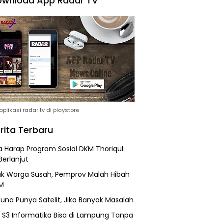
wnload App Radar TV
plikasi radar tv di playstore
rita Terbaru
 Harap Program Sosial DKM Thoriqul
Berlanjut
k Warga Susah, Pemprov Malah Hibah
M
una Punya Satelit, Jika Banyak Masalah
h S3 Informatika Bisa di Lampung Tanpa