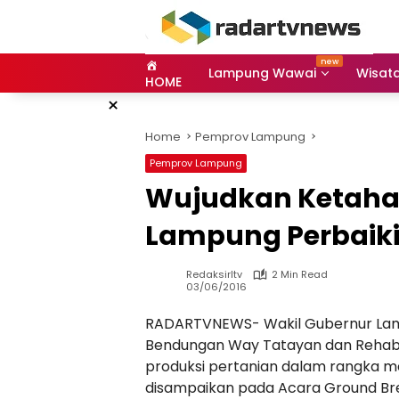
Skip
to
content
Lampung Wawai
Wisat
HOME
×
Home
Pemprov Lampung
Pemprov Lampung
Wujudkan Ketaha
Lampung Perbaiki
Redaksirltv
2 Min Read
03/06/2016
RADARTVNEWS- Wakil Gubernur Lam
Bendungan Way Tatayan dan Rehabili
produksi pertanian dalam rangka m
disampaikan pada Acara Ground B