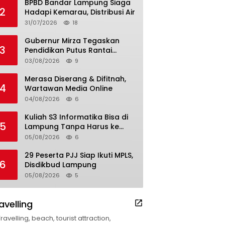
BPBD Bandar Lampung Siaga
2
Hadapi Kemarau, Distribusi Air
31/07/2026
18
Gubernur Mirza Tegaskan
3
Pendidikan Putus Rantai
Kemiskinan
03/08/2026
9
Merasa Diserang & Difitnah,
4
Wartawan Media Online
04/08/2026
6
Kuliah S3 Informatika Bisa di
5
Lampung Tanpa Harus ke
Luar Daerah
05/08/2026
6
29 Peserta PJJ Siap Ikuti MPLS,
6
Disdikbud Lampung
05/08/2026
5
avelling
Travelling, beach, tourist attraction,