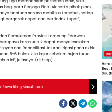
mpung juga memberikan perhatian lebih, yaitu
 bagi para Penjaga Pintu Air serta pihak pihak
anya bantuan sarana mobilitas tersebut, setiap
agi, bergerak cepat dan bertindak tepat”,
 dan Pemukiman Provinsi Lampung Edarwan
erupaya keras untuk dapat menyelesaiakan
an dan Rehabilitasi Jaluran Irigasi pada akhir
n 5-6 bulan, kita kejar sebelum hujan turun
Trav
hun ini”, jelasnya. (rls/sep)
Here 
Best 
Sout
Siswa Biling Masuk Itera