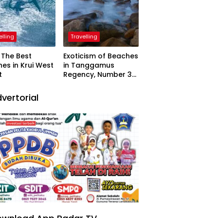
elling
Travelling
The Best
Exoticism of Beaches
es in Krui West
in Tanggamus
t
Regency, Number 3
Resembling Nature
Paintings
vertorial