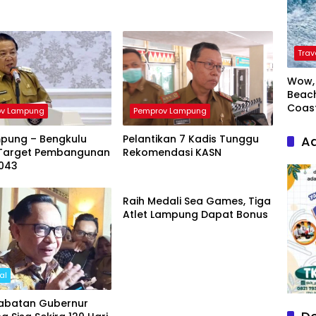
Trav
Wow, 
Beach
Coas
ov Lampung
Pemprov Lampung
mpung – Bengkulu
Pelantikan 7 Kadis Tunggu
Ad
Target Pembangunan
Rekomendasi KASN
043
Pemprov Lampung
Raih Medali Sea Games, Tiga
Atlet Lampung Dapat Bonus
al
abatan Gubernur