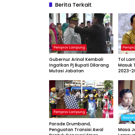
Berita Terkait
Pemprov Lampung
Pempr
Gubernur Arinal Kembali
Tol La
Ingatkan Pj Bupati Dilarang
Masuk 
Mutasi Jabatan
2023-2
Pemprov Lampung
Nasion
Parade Drumband,
Penguatan Transisi Awal
Masa J