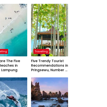
elling
Travelling
are The Five
Five Trendy Tourist
Beaches in
Recommendations in
h Lampung
Pringsewu, Number 3
Inaugurated by the
President