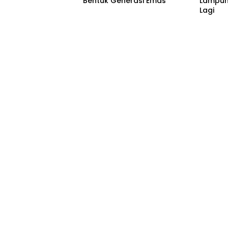
Bentuk Generasi Emas
Lampung
Lagi