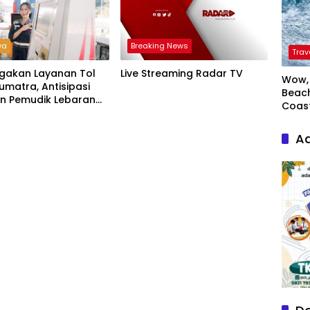
wa
Breaking News
Trav
agakan Layanan Tol
Live Streaming Radar TV
Wow, 
umatra, Antisipasi
Beach
an Pemudik Lebaran
Coas
Ad