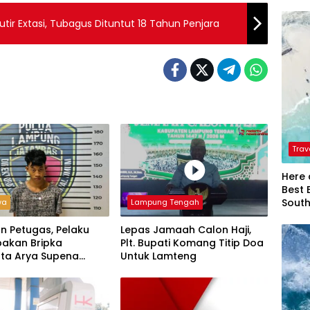
ir Extasi, Tubagus Dituntut 18 Tahun Penjara
Trav
Here 
Best 
Sout
wa
Lampung Tengah
n Petugas, Pelaku
Lepas Jamaah Calon Haji,
akan Bripka
Plt. Bupati Komang Titip Doa
ta Arya Supena
Untuk Lamteng
 Alam’ di Teluk Hantu