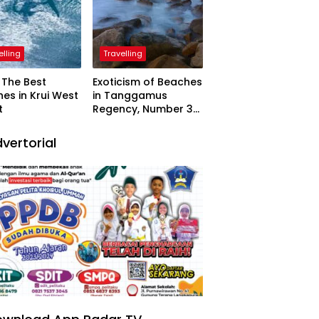
elling
Travelling
The Best
Exoticism of Beaches
es in Krui West
in Tanggamus
t
Regency, Number 3
Resembling Nature
Paintings
vertorial