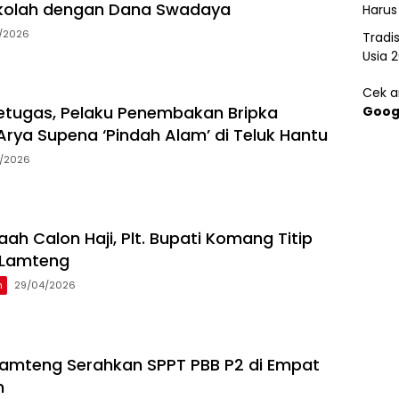
kolah dengan Dana Swadaya
Harus
7/2026
Tradi
Usia 
Cek ar
tugas, Pelaku Penembakan Bripka
Goog
rya Supena ‘Pindah Alam’ di Teluk Hantu
5/2026
ah Calon Haji, Plt. Bupati Komang Titip
 Lamteng
h
29/04/2026
 Lamteng Serahkan SPPT PBB P2 di Empat
n