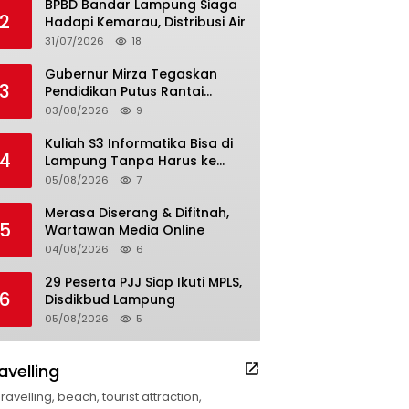
BPBD Bandar Lampung Siaga
2
Hadapi Kemarau, Distribusi Air
31/07/2026
18
Gubernur Mirza Tegaskan
3
Pendidikan Putus Rantai
Kemiskinan
03/08/2026
9
Kuliah S3 Informatika Bisa di
4
Lampung Tanpa Harus ke
Luar Daerah
05/08/2026
7
Merasa Diserang & Difitnah,
5
Wartawan Media Online
04/08/2026
6
29 Peserta PJJ Siap Ikuti MPLS,
6
Disdikbud Lampung
05/08/2026
5
avelling
Travelling, beach, tourist attraction,