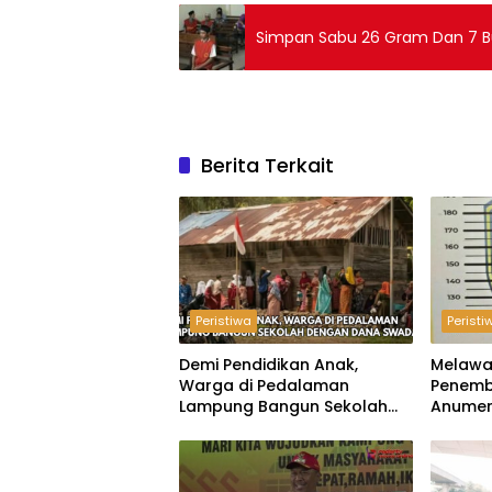
Simpan Sabu 26 Gram Dan 7 But
Berita Terkait
Peristiwa
Peristi
Demi Pendidikan Anak,
Melawa
Warga di Pedalaman
Penemb
Lampung Bangun Sekolah
Anumer
dengan Dana Swadaya
‘Pindah