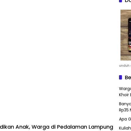
Do
unduh a
Be
Warga
Khoir 
Banya
Rp35 
Apa G
idikan Anak, Warga di Pedalaman Lampung
Kulia