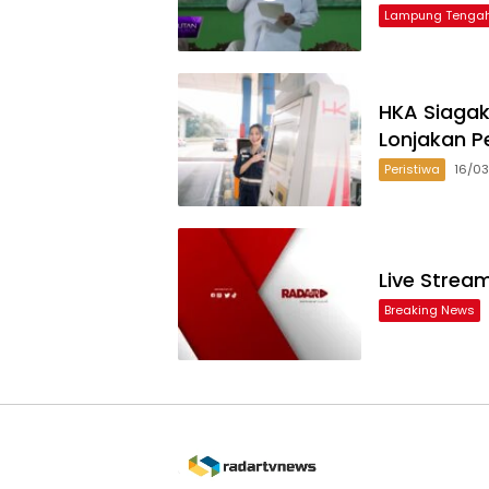
Lampung Tenga
HKA Siagak
Lonjakan P
Peristiwa
16/0
Live Strea
Breaking News