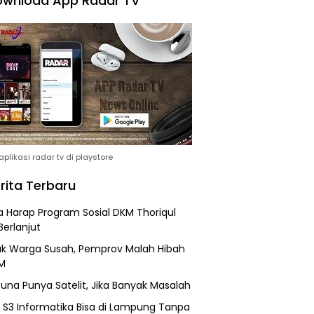
wnload App Radar TV
plikasi radar tv di playstore
rita Terbaru
 Harap Program Sosial DKM Thoriqul
Berlanjut
k Warga Susah, Pemprov Malah Hibah
M
una Punya Satelit, Jika Banyak Masalah
h S3 Informatika Bisa di Lampung Tanpa