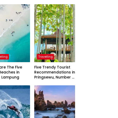
elling
Travelling
are The Five
Five Trendy Tourist
Beaches in
Recommendations in
h Lampung
Pringsewu, Number 3
Inaugurated by the
President