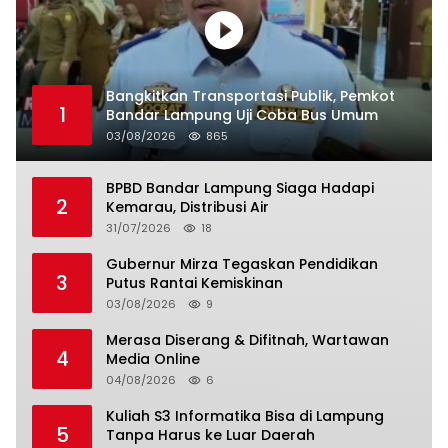
Bangkitkan Transportasi Publik, Pemkot
1
Bandar Lampung Uji Coba Bus Umum
03/08/2026
865
BPBD Bandar Lampung Siaga Hadapi
2
Kemarau, Distribusi Air
31/07/2026
18
Gubernur Mirza Tegaskan Pendidikan
3
Putus Rantai Kemiskinan
03/08/2026
9
Merasa Diserang & Difitnah, Wartawan
4
Media Online
04/08/2026
6
Kuliah S3 Informatika Bisa di Lampung
5
Tanpa Harus ke Luar Daerah