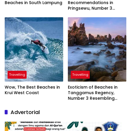
Beaches in South Lampung
Recommendations in
Pringsewu, Number 3
Inaugurated by the
President
Travelling
Travelling
Wow, The Best Beaches in
Exoticism of Beaches in
Krui West Coast
Tanggamus Regency,
Number 3 Resembling
Nature Paintings
Advertorial