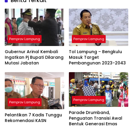
Berita Terkait
Pemprov Lampung
Pemprov Lampung
Gubernur Arinal Kembali
Tol Lampung – Bengkulu
Ingatkan Pj Bupati Dilarang
Masuk Target
Mutasi Jabatan
Pembangunan 2023-2043
Pemprov Lampung
Pemprov Lampung
Parade Drumband,
Pelantikan 7 Kadis Tunggu
Penguatan Transisi Awal
Rekomendasi KASN
Bentuk Generasi Emas