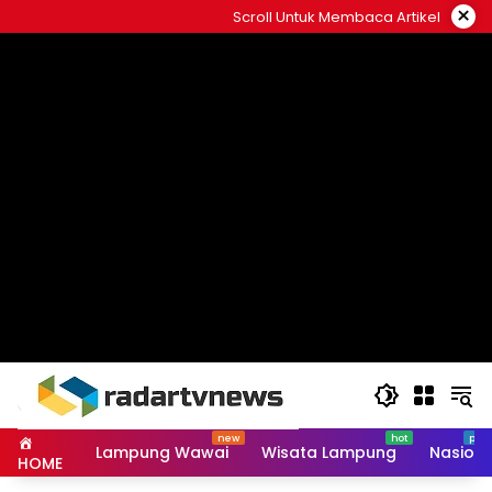
Skip
×
Scroll Untuk Membaca Artikel
to
content
Lampung Wawai
Wisata Lampung
Nasiona
HOME