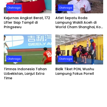
Olahraga
Olahraga
Kejurnas Angkat Berat, 172
Atlet Sepatu Roda
Lifter Siap Tampil di
Lampung Wakili Aceh di
Pringsewu
World Cham Shanghai, Kok
Bisa?
Olahraga
Olahraga
Timnas Indonesia Tahan
Bidik Tiket PON, Wushu
Uzbekistan, Lanjut Extra
Lampung Fokus Porwil
Time