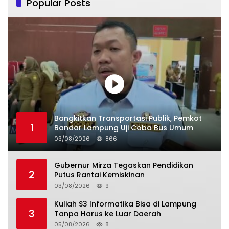
Popular Posts
Bangkitkan Transportasi Publik, Pemkot
1
Bandar Lampung Uji Coba Bus Umum
03/08/2026
866
Gubernur Mirza Tegaskan Pendidikan
2
Putus Rantai Kemiskinan
03/08/2026
9
Kuliah S3 Informatika Bisa di Lampung
3
Tanpa Harus ke Luar Daerah
05/08/2026
8