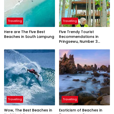
Travelling
Travelling
Here are The Five Best
Five Trendy Tourist
Beaches in South Lampung
Recommendations in
Pringsewu, Number 3
Inaugurated by the
President
Travelling
Travelling
Wow, The Best Beaches in
Exoticism of Beaches in