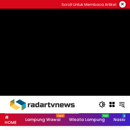
Skip
×
Scroll Untuk Membaca Artikel
to
content
Lampung Wawai
Wisata Lampung
Nasiona
HOME