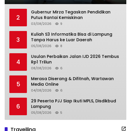
Gubernur Mirza Tegaskan Pendidikan
2
Putus Rantai Kemiskinan
03/08/2026
9
Kuliah S3 Informatika Bisa di Lampung
3
Tanpa Harus ke Luar Daerah
05/08/2026
8
Usulan Perbaikan Jalan IJD 2026 Tembus
4
Rp1 Triliun
08/08/2026
6
Merasa Diserang & Difitnah, Wartawan
5
Media Online
04/08/2026
6
29 Peserta PJJ Siap Ikuti MPLS, Disdikbud
6
Lampung
05/08/2026
5
Travelling