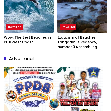
Travelling
Travelling
Wow, The Best Beaches in
Exoticism of Beaches in
Krui West Coast
Tanggamus Regency,
Number 3 Resembling
Nature Paintings
Advertorial