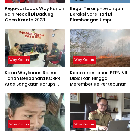
Pegawai Lapas Way Kanan
Begal Terang-terangan
Raih Medali Di Badung
Beraksi Sore Hari Di
Open Karate 2023
Blambangan Umpu
Way Kanan
Way Kanan
Kejari Waykanan Resmi
Kebakaran Lahan PTPN VII
Tahan Bendahara KORPRI
Dibiarkan Hingga
Atas Sangkaan Korupsi
Merembet Ke Perkebunan
Rp2,2 Miliar
Warga
Way Kanan
Way Kanan