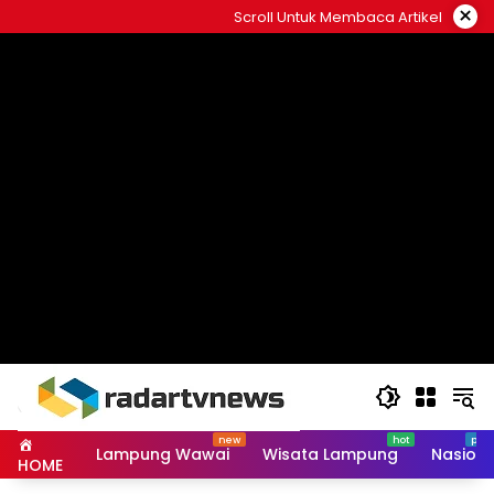
Skip
×
Scroll Untuk Membaca Artikel
to
content
Lampung Wawai
Wisata Lampung
Nasiona
HOME