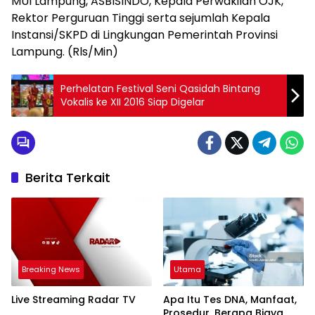
MUI Lampung, ASBISINDO, Kepala Perwakilan OJK,
Rektor Perguruan Tinggi serta sejumlah Kepala
Instansi/SKPD di Lingkungan Pemerintah Provinsi
Lampung. (Rls/Min)
Perhelatan Festival Seni Qasidah Bintang
Vokalis ke XII 2016 Siap Digelar
Berita Terkait
Breaking News
Utama
Live Streaming Radar TV
Apa Itu Tes DNA, Manfaat,
Prosedur, Berapa Biaya