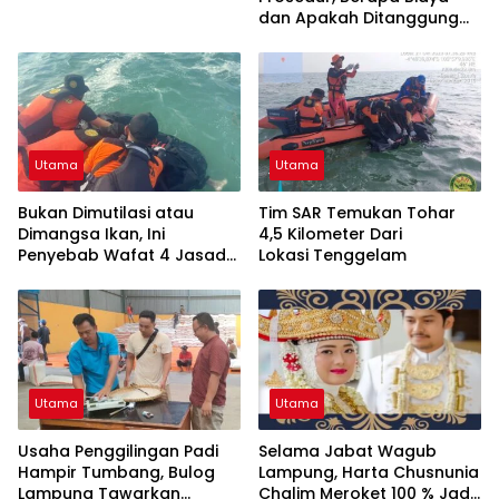
dan Apakah Ditanggung
BPJS Kes?
Utama
Utama
Bukan Dimutilasi atau
Tim SAR Temukan Tohar
Dimangsa Ikan, Ini
4,5 Kilometer Dari
Penyebab Wafat 4 Jasad
Lokasi Tenggelam
Ditemukan Tanpa Kepala
Di Pesisir Lampung!
Utama
Utama
Usaha Penggilingan Padi
Selama Jabat Wagub
Hampir Tumbang, Bulog
Lampung, Harta Chusnunia
Lampung Tawarkan
Chalim Meroket 100 % Jadi