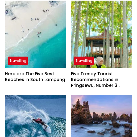
Travelling
Travelling
Here are The Five Best
Five Trendy Tourist
Beaches in South Lampung
Recommendations in
Pringsewu, Number 3
Inaugurated by the
President