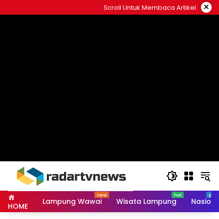
Skip
×
Scroll Untuk Membaca Artikel
to
content
Lampung Wawai
Wisata Lampung
Nasiona
HOME