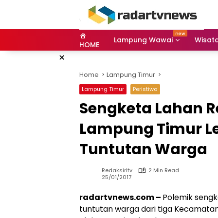
Skip
to
content
Lampung Wawai
Wisat
HOME
×
Home
Lampung Timur
Lampung Timur
Peristiwa
Sengketa Lahan R
Lampung Timur Le
Tuntutan Warga
Redaksirltv
2 Min Read
25/01/2017
radartvnews.com –
Polemik sengk
tuntutan warga dari tiga Kecamatan