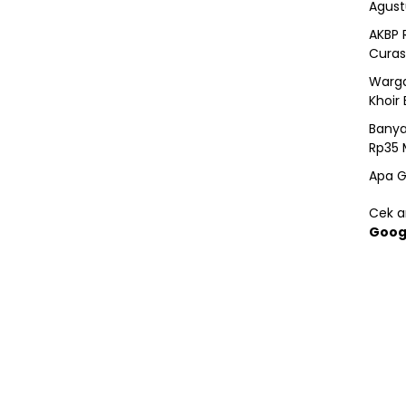
Agust
AKBP 
Curas
Warga
Khoir 
Banya
Rp35 
Apa G
Cek ar
Goog