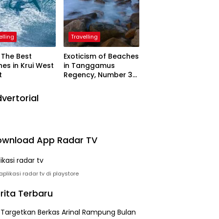
elling
Travelling
The Best
Exoticism of Beaches
es in Krui West
in Tanggamus
t
Regency, Number 3
Resembling Nature
Paintings
vertorial
wnload App Radar TV
plikasi radar tv di playstore
rita Terbaru
i Targetkan Berkas Arinal Rampung Bulan