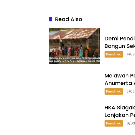
Read Also
Demi Pend
Bangun Se
Peristiwa
14/0
Melawan Pe
Anumerta A
Peristiwa
15/0
HKA Siagak
Lonjakan P
Peristiwa
16/0