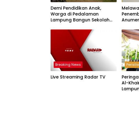
Demi Pendidikan Anak,
Melawa
Warga di Pedalaman
Penemb
Lampung Bangun Sekolah
Anumer
dengan Dana Swadaya
‘Pindah
Breaking News
Peristi
Live Streaming Radar TV
Peringa
Al-Khai
Lampun
Acara