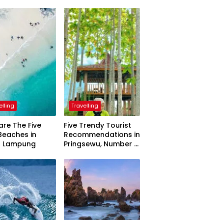
elling
Travelling
are The Five
Five Trendy Tourist
Beaches in
Recommendations in
h Lampung
Pringsewu, Number 3
Inaugurated by the
President