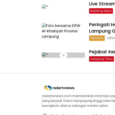
Live Strea
Breaking News
Peringati H
Lampung G
Peristiwa
14/0
Pejabat Ke
Lampung Timur
radartvnews.com memberikan infomasi yang
yang terjadi. Kami menjunjung tinggi nilai n
kewajiban utama sebagai media cyber.