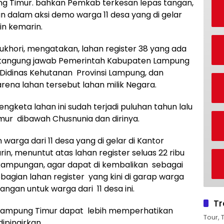
g Timur. bahkan Pemkab terkesan lepas tangan,
n dalam aksi demo warga 11 desa yang di gelar
n kemarin.
Bukhori, mengatakan, lahan register 38 yang ada
 tangung jawab Pemerintah Kabupaten Lampung
idinas Kehutanan Provinsi Lampung, dan
rena lahan tersebut lahan milik Negara.
ngketa lahan ini sudah terjadi puluhan tahun lalu
ur dibawah Chusnunia dan dirinya.
arga dari 11 desa yang di gelar di Kantor
, menuntut atas lahan register seluas 22 ribu
rkampungan, agar dapat di kembalikan sebagai
bagian lahan register yang kini di garap warga
dangan untuk warga dari 11 desa ini.
Tr
ampung Timur dapat lebih memperhatikan
Tour, 
dipingirkan.