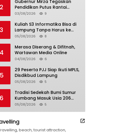
Gubernur Mirza Tegaskan
2
Pendidikan Putus Rantai
Kemiskinan
03/08/2026
9
Kuliah S3 Informatika Bisa di
3
Lampung Tanpa Harus ke
Luar Daerah
05/08/2026
8
Merasa Diserang & Difitnah,
4
Wartawan Media Online
04/08/2026
6
29 Peserta PJJ Siap Ikuti MPLS,
5
Disdikbud Lampung
05/08/2026
5
Tradisi Sedekah Bumi Sumur
6
Kumbang Masuk Usia 206
Tahun
05/08/2026
5
avelling
Travelling, beach, tourist attraction,