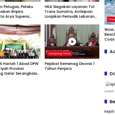
n Petugas, Pelaku
HKA Siagakan Layanan Tol
akan Bripka
Trans Sumatra, Antisipasi
ta Arya Supena
Lonjakan Pemudik Lebaran
Trav
 Alam’ di Teluk Hantu
2026
Wow, 
Beach
Coas
Ad
wa
Lampung Timur
ti Harlah 1 Abad DPW
Pejabat Kemenag Divonis 1
riyah Provinsi
Tahun Penjara
Do
g Gelar Serangkaian
unduh a
Be
Kejat