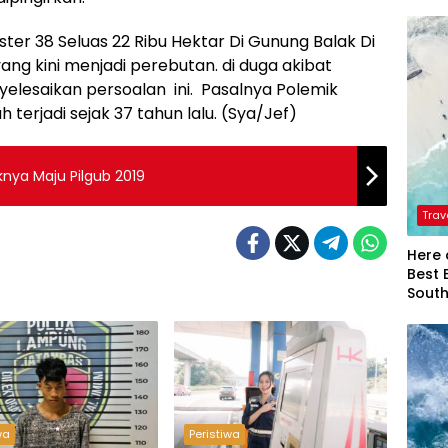
ster 38 Seluas 22 Ribu Hektar Di Gunung Balak Di
ng kini menjadi perebutan. di duga akibat
lesaikan persoalan ini. Pasalnya Polemik
 terjadi sejak 37 tahun lalu. (Sya/Jef)
knya Maju Pilgub 2019
Trav
Here 
Best 
Sout
wa
Peristiwa