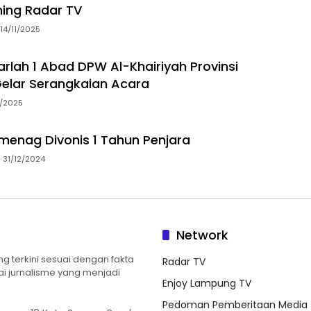
ming Radar TV
14/11/2025
arlah 1 Abad DPW Al-Khairiyah Provinsi
elar Serangkaian Acara
5/2025
menag Divonis 1 Tahun Penjara
31/12/2024
Network
 terkini sesuai dengan fakta
Radar TV
ilai jurnalisme yang menjadi
Enjoy Lampung TV
Pedoman Pemberitaan Media