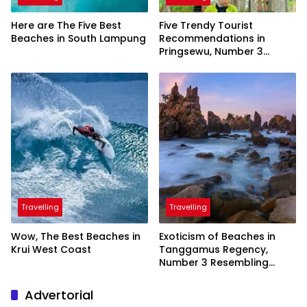
Here are The Five Best
Five Trendy Tourist
Beaches in South Lampung
Recommendations in
Pringsewu, Number 3
Inaugurated by the
President
Travelling
Travelling
Wow, The Best Beaches in
Exoticism of Beaches in
Krui West Coast
Tanggamus Regency,
Number 3 Resembling
Nature Paintings
Advertorial