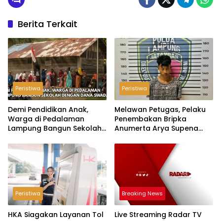
Berita Terkait
Peristiwa
Peristiwa
Demi Pendidikan Anak,
Melawan Petugas, Pelaku
Warga di Pedalaman
Penembakan Bripka
Lampung Bangun Sekolah
Anumerta Arya Supena
dengan Dana Swadaya
‘Pindah Alam’ di Teluk
Hantu
Peristiwa
Breaking News
HKA Siagakan Layanan Tol
Live Streaming Radar TV