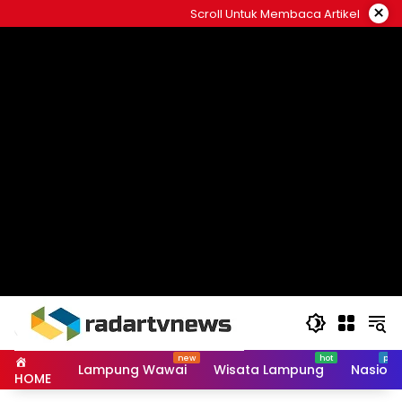
Skip
×
Scroll Untuk Membaca Artikel
to
content
Lampung Wawai
Wisata Lampung
Nasiona
HOME