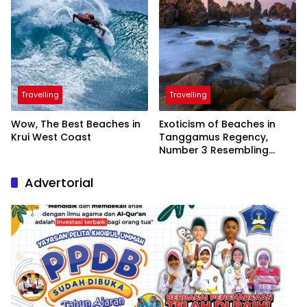
Travelling
Travelling
Wow, The Best Beaches in
Exoticism of Beaches in
Krui West Coast
Tanggamus Regency,
Number 3 Resembling
Nature Paintings
Advertorial