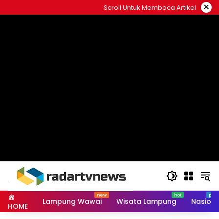
Skip
×
Scroll Untuk Membaca Artikel
to
content
Lampung Wawai
Wisata Lampung
Nasiona
HOME