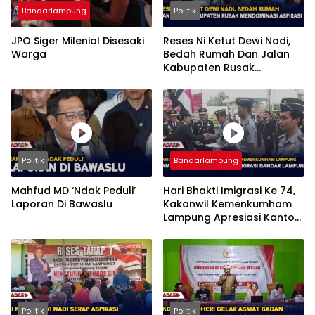
Bandarlampung
Politik
JPO Siger Milenial Disesaki
Reses Ni Ketut Dewi Nadi,
Warga
Bedah Rumah Dan Jalan
Kabupaten Rusak
Mendominasi Aspirasi
Politik
Bandarlampung
Mahfud MD ‘Ndak Peduli’
Hari Bhakti Imigrasi Ke 74,
Laporan Di Bawaslu
Kakanwil Kemenkumham
Lampung Apresiasi Kantor
Imigrasi Bandar Lampung
Politik
Politik