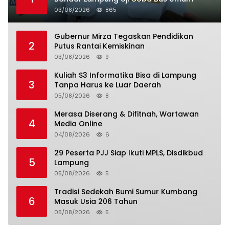
03/08/2026
865
Gubernur Mirza Tegaskan Pendidikan
2
Putus Rantai Kemiskinan
03/08/2026
9
Kuliah S3 Informatika Bisa di Lampung
3
Tanpa Harus ke Luar Daerah
05/08/2026
8
Merasa Diserang & Difitnah, Wartawan
4
Media Online
04/08/2026
6
29 Peserta PJJ Siap Ikuti MPLS, Disdikbud
5
Lampung
05/08/2026
5
Tradisi Sedekah Bumi Sumur Kumbang
6
Masuk Usia 206 Tahun
05/08/2026
5