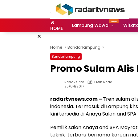
Skip
to
content
Lampung Wawai
Wisat
HOME
×
Home
Bandarlampung
Bandarlampung
Promo Sulam Alis 
Redaksirltv
1 Min Read
25/04/2017
radartvnews.com –
Tren sulam ali
indonesia. Termasuk di Lampung kh
kini tersedia di Anaya Salon and SP
Pemilik salon Anaya and SPA Mayra
teknik terbaru bernama korean natu