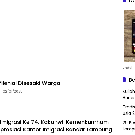
Do
unduh a
Be
ilenial Disesaki Warga
Kulia
02/01/2025
Harus
Tradi
Usia 
i Imigrasi Ke 74, Kakanwil Kemenkumham
29 Pes
resiasi Kantor Imigrasi Bandar Lampung
Lamp