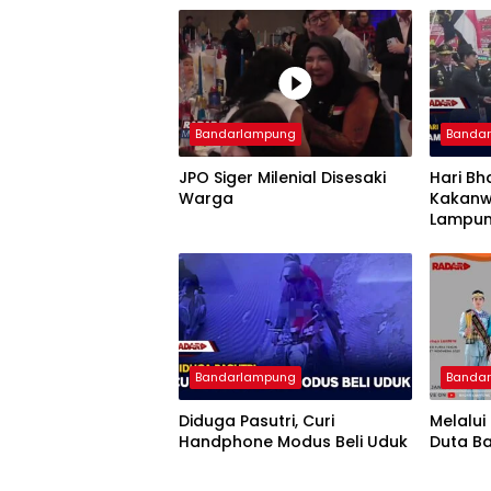
Bandarlampung
Banda
JPO Siger Milenial Disesaki
Hari Bh
Warga
Kakanw
Lampun
Imigra
Bandarlampung
Banda
Diduga Pasutri, Curi
Melalui
Handphone Modus Beli Uduk
Duta B