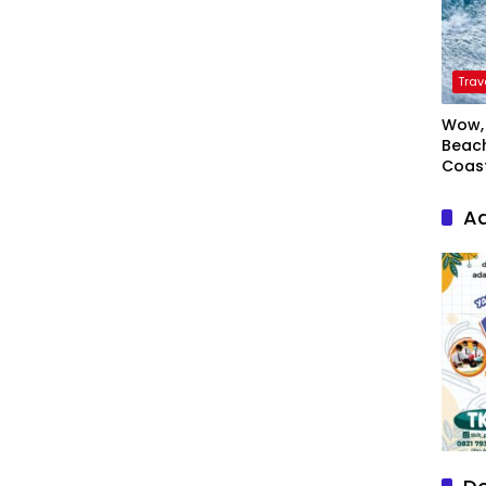
Trav
Wow, 
Beach
Coas
Ad