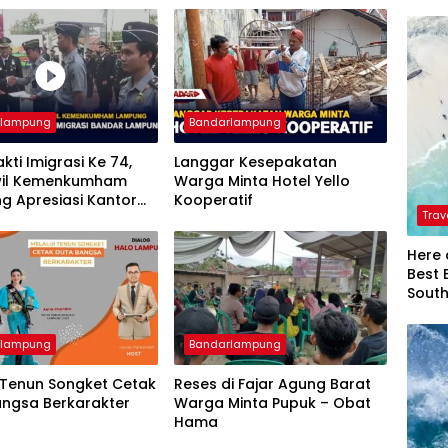
rlampung
Bandarlampung
akti Imigrasi Ke 74,
Langgar Kesepakatan
il Kemenkumham
Warga Minta Hotel Yello
g Apresiasi Kantor
Kooperatif
Trav
si Bandar Lampung
Here 
Best 
Sout
rlampung
Bandarlampung
 Tenun Songket Cetak
Reses di Fajar Agung Barat
angsa Berkarakter
Warga Minta Pupuk – Obat
Hama