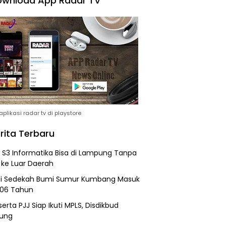
wnload App Radar TV
plikasi radar tv di playstore
rita Terbaru
h S3 Informatika Bisa di Lampung Tanpa
 ke Luar Daerah
si Sedekah Bumi Sumur Kumbang Masuk
206 Tahun
erta PJJ Siap Ikuti MPLS, Disdikbud
ung