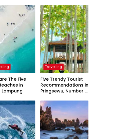
elling
Travelling
are The Five
Five Trendy Tourist
Beaches in
Recommendations in
h Lampung
Pringsewu, Number 3
Inaugurated by the
President