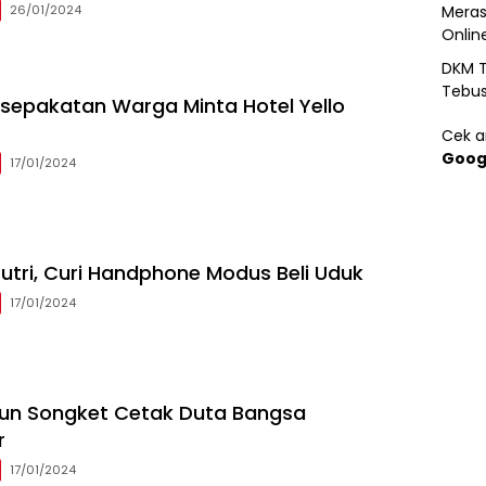
26/01/2024
Meras
Onlin
DKM T
Tebu
sepakatan Warga Minta Hotel Yello
Cek ar
Goog
17/01/2024
utri, Curi Handphone Modus Beli Uduk
17/01/2024
nun Songket Cetak Duta Bangsa
r
17/01/2024