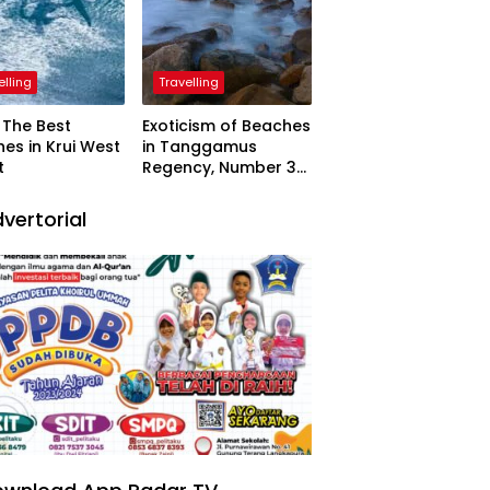
elling
Travelling
The Best
Exoticism of Beaches
es in Krui West
in Tanggamus
t
Regency, Number 3
Resembling Nature
Paintings
vertorial