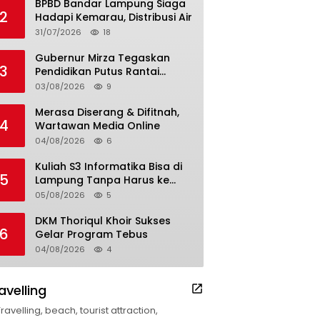
BPBD Bandar Lampung Siaga
2
Hadapi Kemarau, Distribusi Air
31/07/2026
18
Gubernur Mirza Tegaskan
3
Pendidikan Putus Rantai
Kemiskinan
03/08/2026
9
Merasa Diserang & Difitnah,
4
Wartawan Media Online
04/08/2026
6
Kuliah S3 Informatika Bisa di
5
Lampung Tanpa Harus ke
Luar Daerah
05/08/2026
5
DKM Thoriqul Khoir Sukses
6
Gelar Program Tebus
04/08/2026
4
avelling
Travelling, beach, tourist attraction,