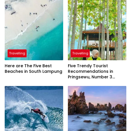
Travelling
Travelling
Here are The Five Best
Five Trendy Tourist
Beaches in South Lampung
Recommendations in
Pringsewu, Number 3
Inaugurated by the
President