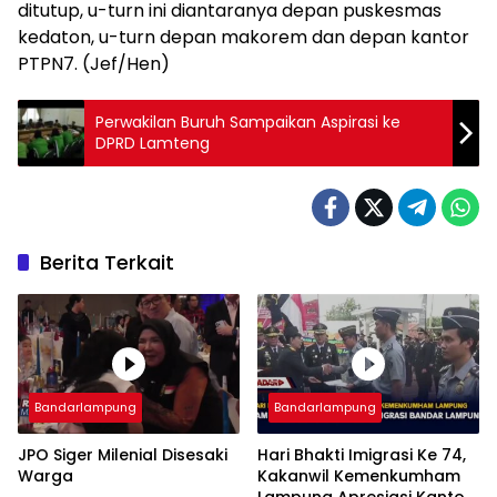
ditutup, u-turn ini diantaranya depan puskesmas
kedaton, u-turn depan makorem dan depan kantor
PTPN7. (Jef/Hen)
Perwakilan Buruh Sampaikan Aspirasi ke
DPRD Lamteng
Berita Terkait
Bandarlampung
Bandarlampung
JPO Siger Milenial Disesaki
Hari Bhakti Imigrasi Ke 74,
Warga
Kakanwil Kemenkumham
Lampung Apresiasi Kantor