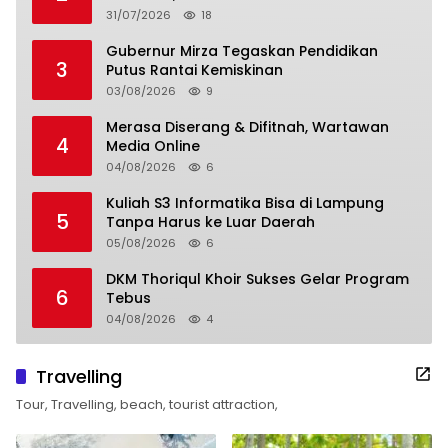
31/07/2026
18
Gubernur Mirza Tegaskan Pendidikan
3
Putus Rantai Kemiskinan
03/08/2026
9
Merasa Diserang & Difitnah, Wartawan
4
Media Online
04/08/2026
6
Kuliah S3 Informatika Bisa di Lampung
5
Tanpa Harus ke Luar Daerah
05/08/2026
6
DKM Thoriqul Khoir Sukses Gelar Program
6
Tebus
04/08/2026
4
Travelling
Tour, Travelling, beach, tourist attraction,