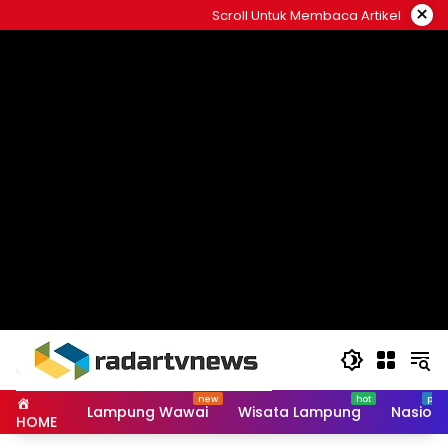
Skip
×
Scroll Untuk Membaca Artikel
to
content
Lampung Wawai
Wisata Lampung
Nasiona
HOME