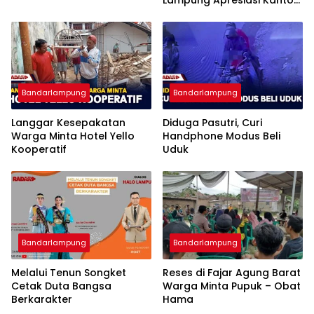
Imigrasi Bandar Lampung
Bandarlampung
Bandarlampung
Langgar Kesepakatan
Diduga Pasutri, Curi
Warga Minta Hotel Yello
Handphone Modus Beli
Kooperatif
Uduk
Bandarlampung
Bandarlampung
Melalui Tenun Songket
Reses di Fajar Agung Barat
Cetak Duta Bangsa
Warga Minta Pupuk – Obat
Berkarakter
Hama