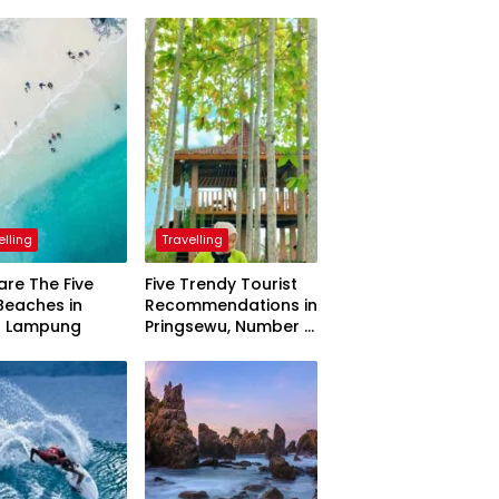
elling
Travelling
are The Five
Five Trendy Tourist
Beaches in
Recommendations in
h Lampung
Pringsewu, Number 3
Inaugurated by the
President