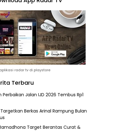
wnload App Radar TV
plikasi radar tv di playstore
rita Terbaru
n Perbaikan Jalan IJD 2026 Tembus Rp1
i Targetkan Berkas Arinal Rampung Bulan
us
Ramadhona Target Berantas Curat &