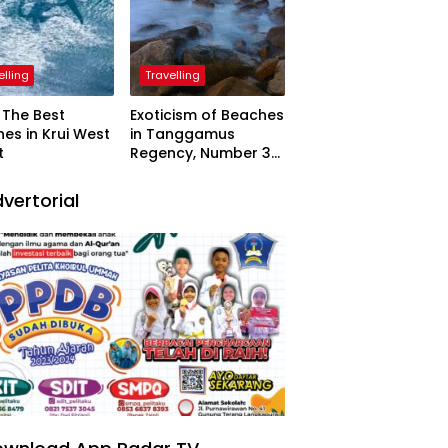
elling
Travelling
The Best
Exoticism of Beaches
es in Krui West
in Tanggamus
t
Regency, Number 3
Resembling Nature
Paintings
vertorial