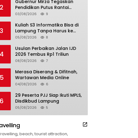
Gubernur Mirza Tegaskan
2
Pendidikan Putus Rantai
Kemiskinan
03/08/2026
9
Kuliah S3 Informatika Bisa di
3
Lampung Tanpa Harus ke
Luar Daerah
05/08/2026
8
Usulan Perbaikan Jalan IJD
4
2026 Tembus Rp1 Triliun
08/08/2026
7
Merasa Diserang & Difitnah,
5
Wartawan Media Online
04/08/2026
6
29 Peserta PJJ Siap Ikuti MPLS,
6
Disdikbud Lampung
05/08/2026
5
avelling
Travelling, beach, tourist attraction,