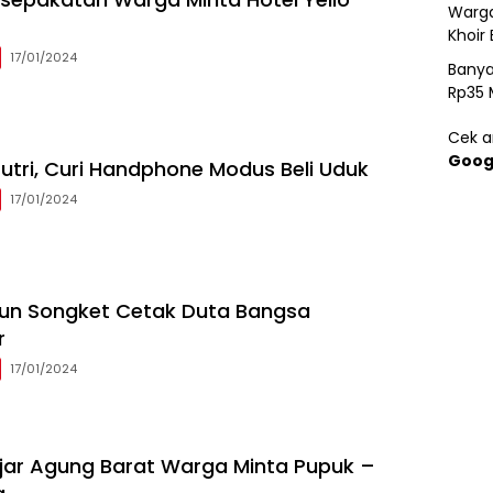
Warga
Khoir 
17/01/2024
Banya
Rp35 
Cek ar
Goog
utri, Curi Handphone Modus Beli Uduk
17/01/2024
nun Songket Cetak Duta Bangsa
r
17/01/2024
ajar Agung Barat Warga Minta Pupuk –