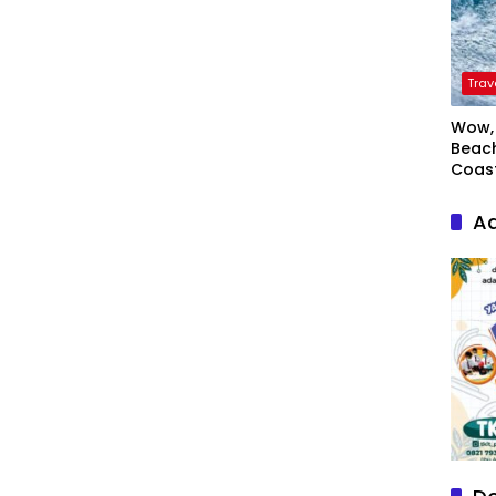
Trav
Wow, 
Beach
Coas
Ad