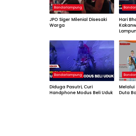
Bandarlampung
Banda
JPO Siger Milenial Disesaki
Hari Bh
Warga
Kakanw
Lampun
Imigra
Bandarlampung
Banda
Diduga Pasutri, Curi
Melalui
Handphone Modus Beli Uduk
Duta B