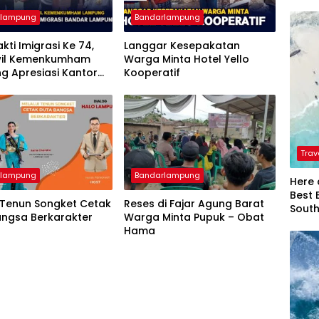
rlampung
Bandarlampung
akti Imigrasi Ke 74,
Langgar Kesepakatan
il Kemenkumham
Warga Minta Hotel Yello
g Apresiasi Kantor
Kooperatif
si Bandar Lampung
Trav
rlampung
Bandarlampung
Here 
Best 
 Tenun Songket Cetak
Reses di Fajar Agung Barat
Sout
angsa Berkarakter
Warga Minta Pupuk – Obat
Hama