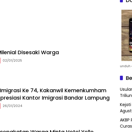
Do
ilenial Disesaki Warga
02/01/2025
unduh a
Be
Usula
i Imigrasi Ke 74, Kakanwil Kemenkumham
Triliun
resiasi Kantor Imigrasi Bandar Lampung
Kejat
26/01/2024
Agust
AKBP 
Curas
sepakatan Warga Minta Hotel Yello