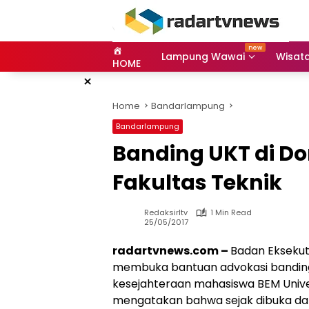
Skip
to
content
Lampung Wawai
Wisat
HOME
×
Home
Bandarlampung
Bandarlampung
Banding UKT di D
Fakultas Teknik
Redaksirltv
1 Min Read
25/05/2017
radartvnews.com –
Badan Eksekut
membuka bantuan advokasi banding 
kesejahteraan mahasiswa BEM Univ
mengatakan bahwa sejak dibuka dari