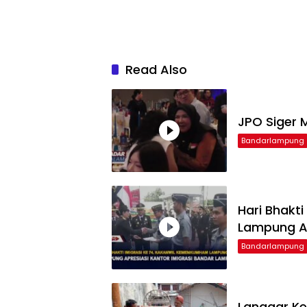
Read Also
JPO Siger M
Bandarlampung
Hari Bhakt
Lampung Ap
Bandarlampung
Langgar Ke