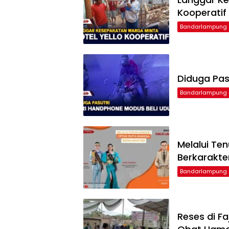
Kooperatif
Bandarlampung
Diduga Pas
Bandarlampung
Melalui Te
Berkarakte
Bandarlampung
Reses di F