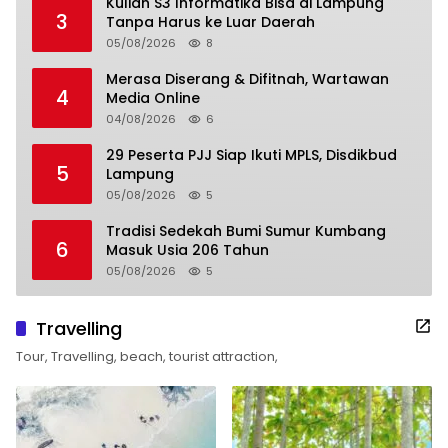
Kuliah S3 Informatika Bisa di Lampung
3
Tanpa Harus ke Luar Daerah
05/08/2026
8
Merasa Diserang & Difitnah, Wartawan
4
Media Online
04/08/2026
6
29 Peserta PJJ Siap Ikuti MPLS, Disdikbud
5
Lampung
05/08/2026
5
Tradisi Sedekah Bumi Sumur Kumbang
6
Masuk Usia 206 Tahun
05/08/2026
5
Travelling
Tour, Travelling, beach, tourist attraction,