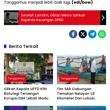
Tanggamus menjadi lebih baik lagi.
(edi/bow)
Setelah Lamtim, Giliran Metro Sahkan
Raperda Keuangan DPRD
Berita Terkait
Tanggamus
Tanggamus
Giliran Kepala UPTD KPH
Tim SAR Gabungan
Batutegi Tersengat
Temukan Nelayan 1,8
Korupsi DAK Lebah Madu
Kilometer Dari Lokasi
Tenggelam, Begini
Kondisinya!