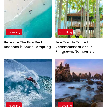
Travelling
Travelling
Here are The Five Best
Five Trendy Tourist
Beaches in South Lampung
Recommendations in
Pringsewu, Number 3
Inaugurated by the
President
Travelling
Travelling