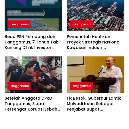
Tanggamus
Tanggamus
Beda PSN Rempang dan
Pemerintah Hentikan
Tanggamus, 7 Tahun Tak
Proyek Strategis Nasional
Kunjung Dilirik Investor
Kawasan Industri
Hingga Dihentikan
Tanggamus
Pemerintah
Tanggamus
Tanggamus
Setelah Anggota DPRD
Fix Besok, Gubernur Lantik
Tanggamus, Siapa
Mulyadi Irsan Sebagai
Tersengat Korupsi Lebah
Penjabat Bupati
Madu Lagi?
Tanggamus