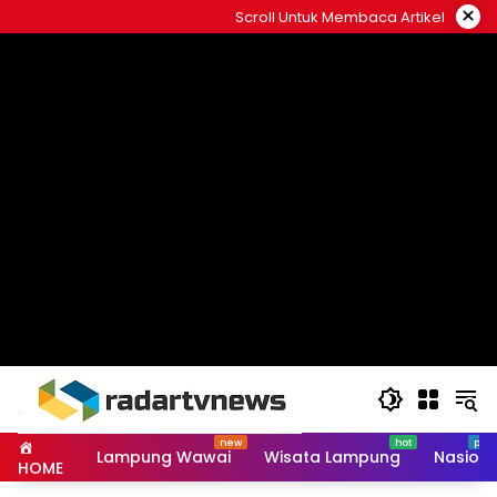
Skip
×
Scroll Untuk Membaca Artikel
to
content
Lampung Wawai
Wisata Lampung
Nasiona
HOME