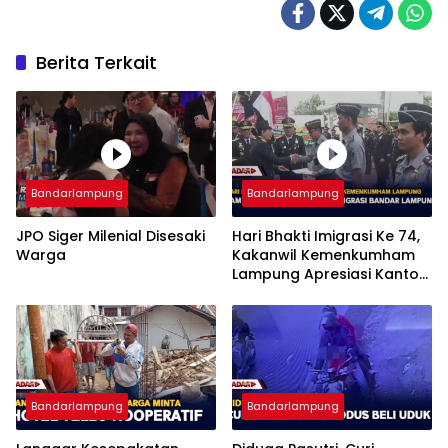
Berita Terkait
Bandarlampung
Bandarlampung
JPO Siger Milenial Disesaki
Hari Bhakti Imigrasi Ke 74,
Warga
Kakanwil Kemenkumham
Lampung Apresiasi Kantor
Imigrasi Bandar Lampung
Bandarlampung
Bandarlampung