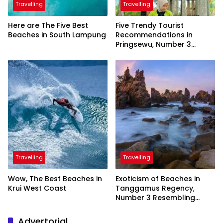
Travelling
Travelling
Here are The Five Best
Five Trendy Tourist
Beaches in South Lampung
Recommendations in
Pringsewu, Number 3
Inaugurated by the
President
Travelling
Travelling
Wow, The Best Beaches in
Exoticism of Beaches in
Krui West Coast
Tanggamus Regency,
Number 3 Resembling
Nature Paintings
Advertorial