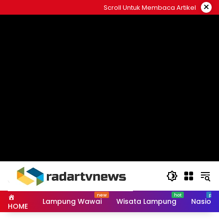
Skip
×
Scroll Untuk Membaca Artikel
to
content
Lampung Wawai
Wisata Lampung
Nasiona
HOME