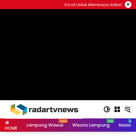
Skip
×
Scroll Untuk Membaca Artikel
to
content
Lampung Wawai
Wisata Lampung
Nasiona
HOME