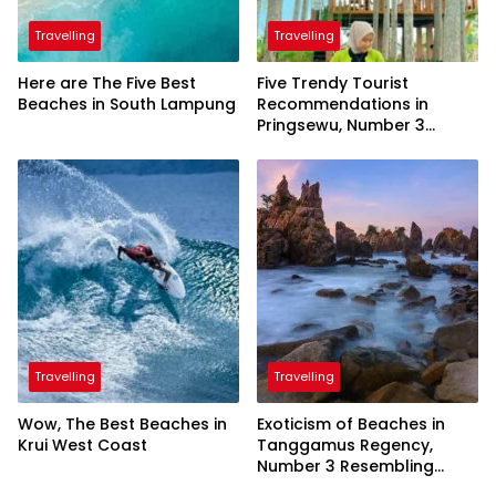
Travelling
Travelling
Here are The Five Best
Five Trendy Tourist
Beaches in South Lampung
Recommendations in
Pringsewu, Number 3
Inaugurated by the
President
Travelling
Travelling
Wow, The Best Beaches in
Exoticism of Beaches in
Krui West Coast
Tanggamus Regency,
Number 3 Resembling
Nature Paintings