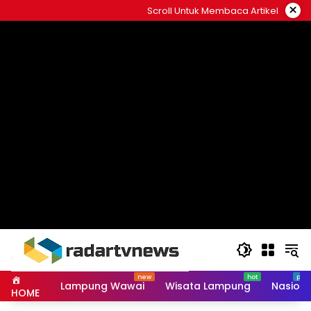
Skip
×
Scroll Untuk Membaca Artikel
to
content
Lampung Wawai
Wisata Lampung
Nasiona
HOME