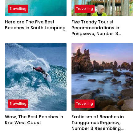
Travelling
Travelling
Here are The Five Best
Five Trendy Tourist
Beaches in South Lampung
Recommendations in
Pringsewu, Number 3
Inaugurated by the
President
Travelling
Travelling
Wow, The Best Beaches in
Exoticism of Beaches in
Krui West Coast
Tanggamus Regency,
Number 3 Resembling
Nature Paintings