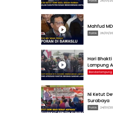
Politik
26/01/2
Mahfud MD 
Politik
26/01/2
Hari Bhakt
Lampung Ap
Bandarlampung
Ni Ketut D
Surabaya
Politik
24/01/2