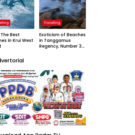
elling
Travelling
The Best
Exoticism of Beaches
es in Krui West
in Tanggamus
t
Regency, Number 3
Resembling Nature
Paintings
vertorial