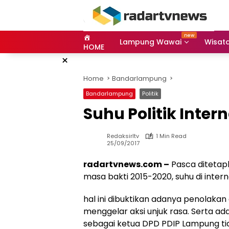
Skip
to
content
Lampung Wawai
Wisat
HOME
×
Home
Bandarlampung
Bandarlampung
Politik
Suhu Politik Inter
Redaksirltv
1 Min Read
25/09/2017
radartvnews.com –
Pasca ditetap
masa bakti 2015-2020, suhu di inte
hal ini dibuktikan adanya penolaka
menggelar aksi unjuk rasa. Serta a
sebagai ketua DPD PDIP Lampung tid