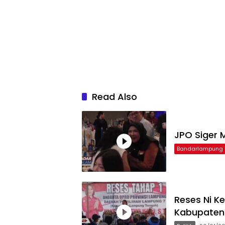
Read Also
JPO Siger M
Bandarlampung
Reses Ni K
Kabupaten 