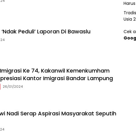
024
Harus
Tradi
Usia 
‘Ndak Peduli’ Laporan Di Bawaslu
Cek ar
Goog
024
i Imigrasi Ke 74, Kakanwil Kemenkumham
resiasi Kantor Imigrasi Bandar Lampung
26/01/2024
ewi Nadi Serap Aspirasi Masyarakat Seputih
024