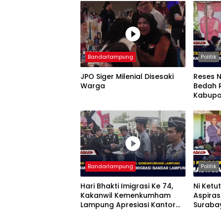
Bandarlampung
Politik
JPO Siger Milenial Disesaki
Reses N
Warga
Bedah 
Kabupa
Mendomi
Bandarlampung
Politik
Hari Bhakti Imigrasi Ke 74,
Ni Ketu
Kakanwil Kemenkumham
Aspiras
Lampung Apresiasi Kantor
Suraba
Imigrasi Bandar Lampung