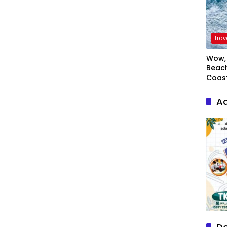
Trav
Wow, 
Beach
Coas
Ad