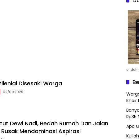
Do
unduh a
Be
ilenial Disesaki Warga
02/01/2025
Warga
Khoir 
Banya
Rp35 
etut Dewi Nadi, Bedah Rumah Dan Jalan
Apa G
Rusak Mendominasi Aspirasi
Kulia