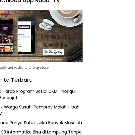
wnload App Radar TV
plikasi radar tv di playstore
rita Terbaru
 Harap Program Sosial DKM Thoriqul
Berlanjut
k Warga Susah, Pemprov Malah Hibah
M
una Punya Satelit, Jika Banyak Masalah
h S3 Informatika Bisa di Lampung Tanpa