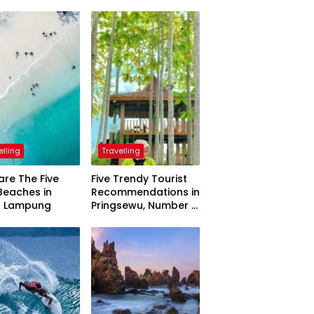
elling
Travelling
are The Five
Five Trendy Tourist
Beaches in
Recommendations in
h Lampung
Pringsewu, Number 3
Inaugurated by the
President