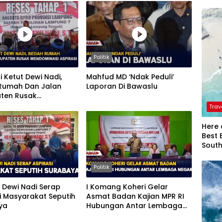
Politik
i Ketut Dewi Nadi,
Mahfud MD ‘Ndak Peduli’
Rumah Dan Jalan
Laporan Di Bawaslu
ten Rusak
nasi Aspirasi
Trav
Here 
Best 
Sout
Politik
t Dewi Nadi Serap
I Komang Koheri Gelar
i Masyarakat Seputih
Asmat Badan Kajian MPR RI
ya
Hubungan Antar Lembaga
Negara