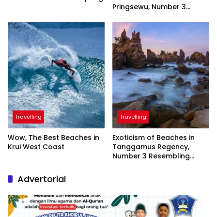
Pringsewu, Number 3
Inaugurated by the
President
Travelling
Travelling
Wow, The Best Beaches in
Exoticism of Beaches in
Krui West Coast
Tanggamus Regency,
Number 3 Resembling
Nature Paintings
Advertorial