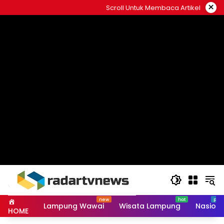
Skip
×
Scroll Untuk Membaca Artikel
to
content
Lampung Wawai
Wisata Lampung
Nasiona
HOME