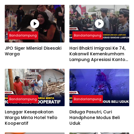
Bandarlampung
Bandarlampung
JPO Siger Milenial Disesaki
Hari Bhakti Imigrasi Ke 74,
Warga
Kakanwil Kemenkumham
Lampung Apresiasi Kantor
Imigrasi Bandar Lampung
Bandarlampung
Bandarlampung
Langgar Kesepakatan
Diduga Pasutri, Curi
Warga Minta Hotel Yello
Handphone Modus Beli
Kooperatif
Uduk