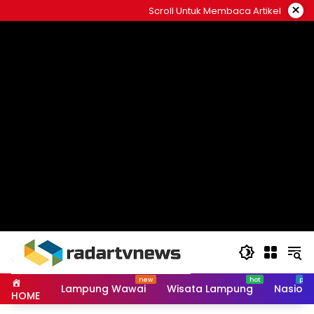
Skip
×
Scroll Untuk Membaca Artikel
to
content
Lampung Wawai
Wisata Lampung
Nasiona
HOME