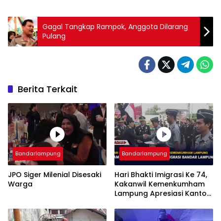
Gagal Tangkap Rampok, Anggota Dilarang
Pulang
Berita Terkait
Bandarlampung
Bandarlampung
JPO Siger Milenial Disesaki
Hari Bhakti Imigrasi Ke 74,
Warga
Kakanwil Kemenkumham
Lampung Apresiasi Kantor
Imigrasi Bandar Lampung