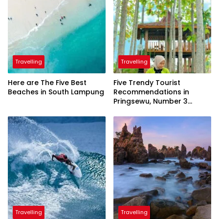
Travelling
Travelling
Here are The Five Best
Five Trendy Tourist
Beaches in South Lampung
Recommendations in
Pringsewu, Number 3
Inaugurated by the
President
Travelling
Travelling