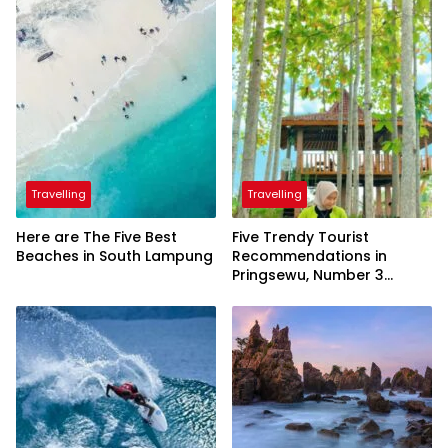
Travelling
Travelling
Here are The Five Best
Five Trendy Tourist
Beaches in South Lampung
Recommendations in
Pringsewu, Number 3
Inaugurated by the
President