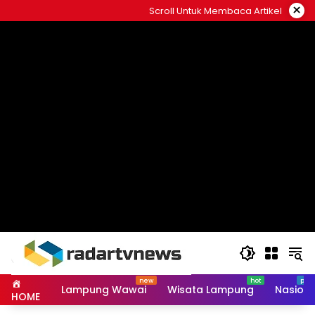
Skip
×
Scroll Untuk Membaca Artikel
to
content
Lampung Wawai
Wisata Lampung
Nasiona
HOME