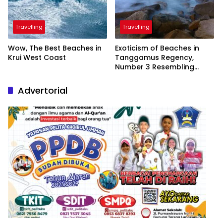
Travelling
Travelling
Wow, The Best Beaches in
Exoticism of Beaches in
Krui West Coast
Tanggamus Regency,
Number 3 Resembling
Nature Paintings
Advertorial