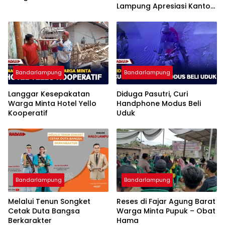
Lampung Apresiasi Kantor
Imigrasi Bandar Lampung
Bandarlampung
Bandarlampung
Langgar Kesepakatan
Diduga Pasutri, Curi
Warga Minta Hotel Yello
Handphone Modus Beli
Kooperatif
Uduk
Bandarlampung
Bandarlampung
Melalui Tenun Songket
Reses di Fajar Agung Barat
Cetak Duta Bangsa
Warga Minta Pupuk – Obat
Berkarakter
Hama