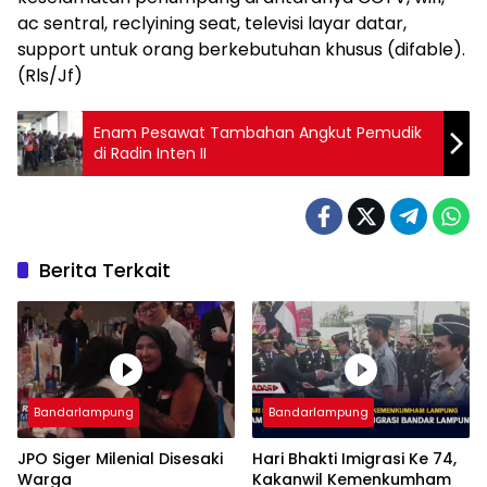
ac sentral, reclyining seat, televisi layar datar,
support untuk orang berkebutuhan khusus (difable).
(Rls/Jf)
Enam Pesawat Tambahan Angkut Pemudik
di Radin Inten II
Berita Terkait
Bandarlampung
Bandarlampung
JPO Siger Milenial Disesaki
Hari Bhakti Imigrasi Ke 74,
Warga
Kakanwil Kemenkumham