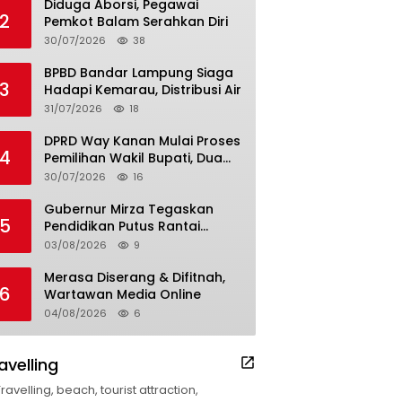
Diduga Aborsi, Pegawai
2
Pemkot Balam Serahkan Diri
30/07/2026
38
BPBD Bandar Lampung Siaga
3
Hadapi Kemarau, Distribusi Air
31/07/2026
18
DPRD Way Kanan Mulai Proses
4
Pemilihan Wakil Bupati, Dua
Nama Resmi Bersaing
30/07/2026
16
Gubernur Mirza Tegaskan
5
Pendidikan Putus Rantai
Kemiskinan
03/08/2026
9
Merasa Diserang & Difitnah,
6
Wartawan Media Online
04/08/2026
6
avelling
Travelling, beach, tourist attraction,