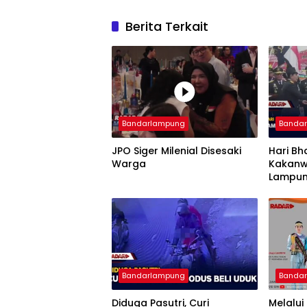
Berita Terkait
Bandarlampung
Banda
JPO Siger Milenial Disesaki
Hari Bh
Warga
Kakanw
Lampun
Imigra
Bandarlampung
Banda
Diduga Pasutri, Curi
Melalui