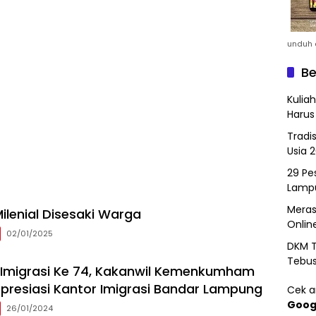
unduh a
Be
Kulia
Harus
Tradi
Usia 
29 Pes
Lamp
Meras
ilenial Disesaki Warga
Onlin
02/01/2025
DKM T
Tebu
i Imigrasi Ke 74, Kakanwil Kemenkumham
resiasi Kantor Imigrasi Bandar Lampung
Cek ar
Goog
26/01/2024