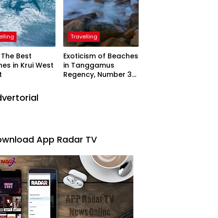
elling
Travelling
The Best
Exoticism of Beaches
es in Krui West
in Tanggamus
t
Regency, Number 3
Resembling Nature
Paintings
vertorial
wnload App Radar TV