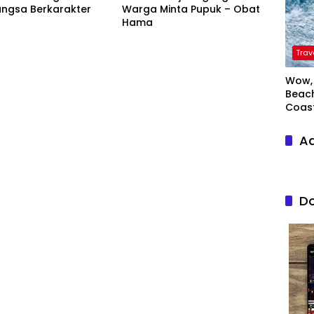
angsa Berkarakter
Warga Minta Pupuk – Obat
Hama
Trav
Wow, 
Beach
Coas
Ad
Do