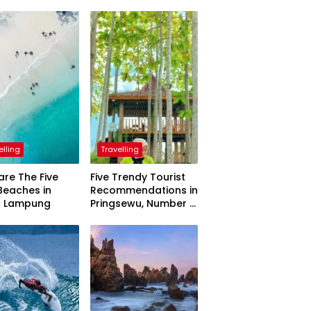
elling
Travelling
are The Five
Five Trendy Tourist
Beaches in
Recommendations in
h Lampung
Pringsewu, Number 3
Inaugurated by the
President