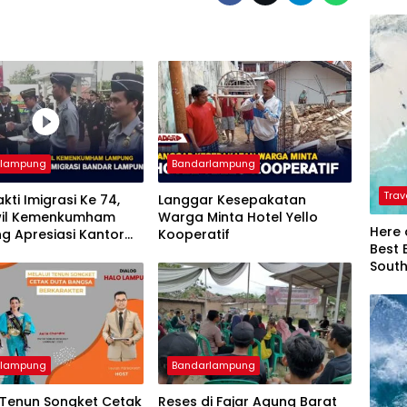
rlampung
Bandarlampung
Trav
akti Imigrasi Ke 74,
Langgar Kesepakatan
il Kemenkumham
Warga Minta Hotel Yello
Here 
g Apresiasi Kantor
Kooperatif
Best 
si Bandar Lampung
Sout
rlampung
Bandarlampung
 Tenun Songket Cetak
Reses di Fajar Agung Barat