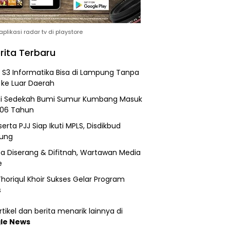
plikasi radar tv di playstore
rita Terbaru
h S3 Informatika Bisa di Lampung Tanpa
 ke Luar Daerah
si Sedekah Bumi Sumur Kumbang Masuk
206 Tahun
erta PJJ Siap Ikuti MPLS, Disdikbud
ung
a Diserang & Difitnah, Wartawan Media
e
horiqul Khoir Sukses Gelar Program
s
tikel dan berita menarik lainnya di
le News