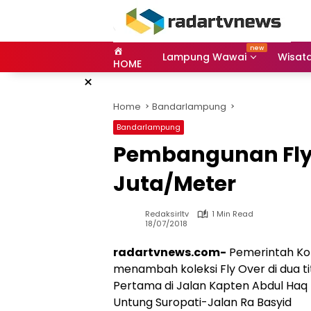
Skip
to
content
Lampung Wawai
Wisat
HOME
×
Home
Bandarlampung
Bandarlampung
Pembangunan Fly O
Juta/Meter
Redaksirltv
1 Min Read
18/07/2018
radartvnews.com-
Pemerintah Ko
menambah koleksi Fly Over di dua ti
Pertama di Jalan Kapten Abdul Ha
Untung Suropati-Jalan Ra Basyid