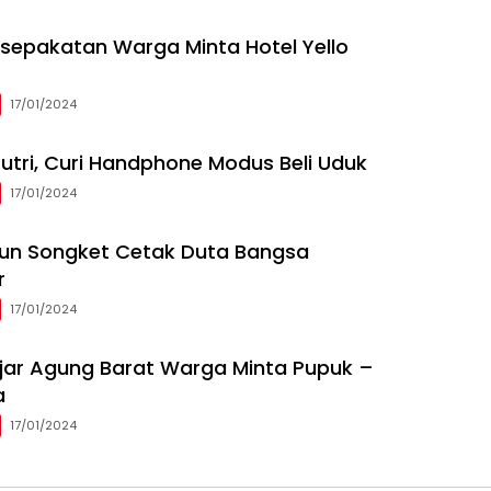
sepakatan Warga Minta Hotel Yello
17/01/2024
utri, Curi Handphone Modus Beli Uduk
17/01/2024
nun Songket Cetak Duta Bangsa
r
17/01/2024
ajar Agung Barat Warga Minta Pupuk –
a
17/01/2024