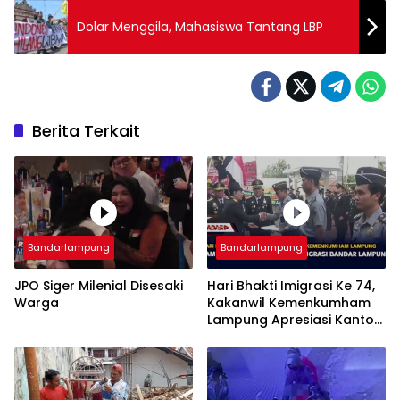
Dolar Menggila, Mahasiswa Tantang LBP
Berita Terkait
Bandarlampung
Bandarlampung
JPO Siger Milenial Disesaki
Hari Bhakti Imigrasi Ke 74,
Warga
Kakanwil Kemenkumham
Lampung Apresiasi Kantor
Imigrasi Bandar Lampung