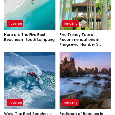
Travelling
Travelling
Here are The Five Best
Five Trendy Tourist
Beaches in South Lampung
Recommendations in
Pringsewu, Number 3
Inaugurated by the
President
Travelling
Travelling
Wow, The Best Beaches in
Exoticism of Beaches in