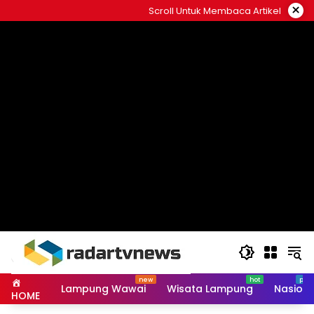
Skip
×
Scroll Untuk Membaca Artikel
to
content
Lampung Wawai
Wisata Lampung
Nasiona
HOME