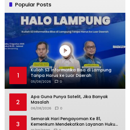
Popular Posts
Kuliah S3 Informatika Bisa di Lampung
1
Tanpa Harus ke Luar Daerah
05/08/2026
0
Apa Guna Punya Satelit, Jika Banyak
2
Masalah
06/08/2026
0
Semarak Hari Pengayoman Ke 81,
3
Kemenkum Mendekatkan Layanan Hukum
Kepada Masyarakat