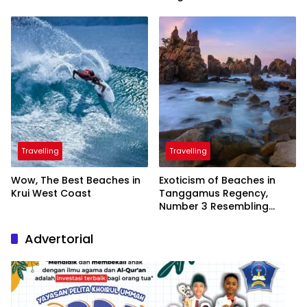
Inaugurated by the
President
Travelling
Travelling
Wow, The Best Beaches in
Exoticism of Beaches in
Krui West Coast
Tanggamus Regency,
Number 3 Resembling
Nature Paintings
Advertorial