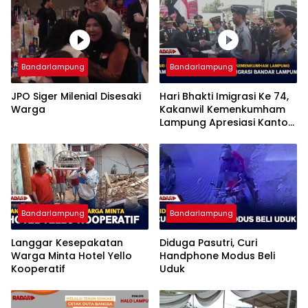
Bandarlampung
Bandarlampung
JPO Siger Milenial Disesaki
Hari Bhakti Imigrasi Ke 74,
Warga
Kakanwil Kemenkumham
Lampung Apresiasi Kantor
Imigrasi Bandar Lampung
Bandarlampung
Bandarlampung
Langgar Kesepakatan
Diduga Pasutri, Curi
Warga Minta Hotel Yello
Handphone Modus Beli
Kooperatif
Uduk