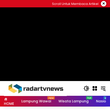
Skip
×
Scroll Untuk Membaca Artikel
to
content
Lampung Wawai
Wisata Lampung
Nasiona
HOME