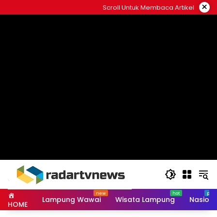
Skip
×
Scroll Untuk Membaca Artikel
to
content
Lampung Wawai
Wisata Lampung
Nasiona
HOME