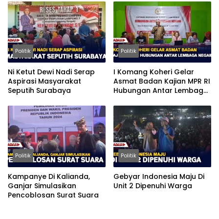
Politik
Politik
Ni Ketut Dewi Nadi Serap
I Komang Koheri Gelar
Aspirasi Masyarakat
Asmat Badan Kajian MPR RI
Seputih Surabaya
Hubungan Antar Lembaga
Negara
Politik
Politik
Kampanye Di Kalianda,
Gebyar Indonesia Maju Di
Ganjar Simulasikan
Unit 2 Dipenuhi Warga
Pencoblosan Surat Suara