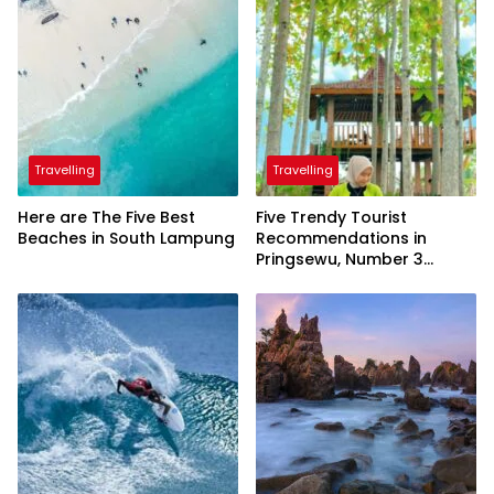
Travelling
Travelling
Here are The Five Best
Five Trendy Tourist
Beaches in South Lampung
Recommendations in
Pringsewu, Number 3
Inaugurated by the
President