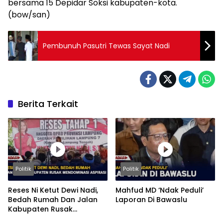
bersama 15 Depidar Soksi kabupaten-kota.
(bow/san)
Pembunuh Pasutri Tewas Sayat Nadi
Berita Terkait
Politik
Politik
Reses Ni Ketut Dewi Nadi,
Mahfud MD ‘Ndak Peduli’
Bedah Rumah Dan Jalan
Laporan Di Bawaslu
Kabupaten Rusak
Mendominasi Aspirasi