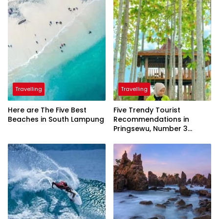
Travelling
Travelling
Here are The Five Best
Five Trendy Tourist
Beaches in South Lampung
Recommendations in
Pringsewu, Number 3
Inaugurated by the
President