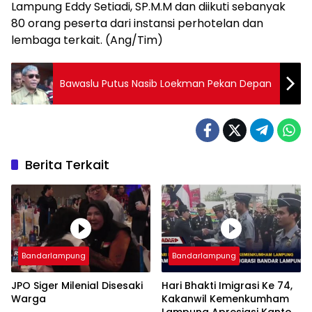
Lampung Eddy Setiadi, SP.M.M dan diikuti sebanyak
80 orang peserta dari instansi perhotelan dan
lembaga terkait. (Ang/Tim)
Bawaslu Putus Nasib Loekman Pekan Depan
Berita Terkait
Bandarlampung
Bandarlampung
JPO Siger Milenial Disesaki
Hari Bhakti Imigrasi Ke 74,
Warga
Kakanwil Kemenkumham
Lampung Apresiasi Kantor