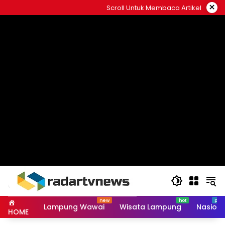
Skip
×
Scroll Untuk Membaca Artikel
to
content
Lampung Wawai
Wisata Lampung
Nasiona
HOME