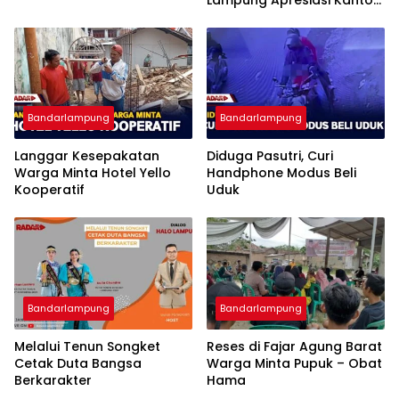
Imigrasi Bandar Lampung
Bandarlampung
Bandarlampung
Langgar Kesepakatan
Diduga Pasutri, Curi
Warga Minta Hotel Yello
Handphone Modus Beli
Kooperatif
Uduk
Bandarlampung
Bandarlampung
Melalui Tenun Songket
Reses di Fajar Agung Barat
Cetak Duta Bangsa
Warga Minta Pupuk – Obat
Berkarakter
Hama