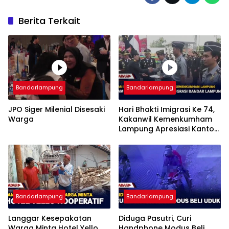
Berita Terkait
Bandarlampung
Bandarlampung
JPO Siger Milenial Disesaki
Hari Bhakti Imigrasi Ke 74,
Warga
Kakanwil Kemenkumham
Lampung Apresiasi Kantor
Imigrasi Bandar Lampung
Bandarlampung
Bandarlampung
Langgar Kesepakatan
Diduga Pasutri, Curi
Warga Minta Hotel Yello
Handphone Modus Beli