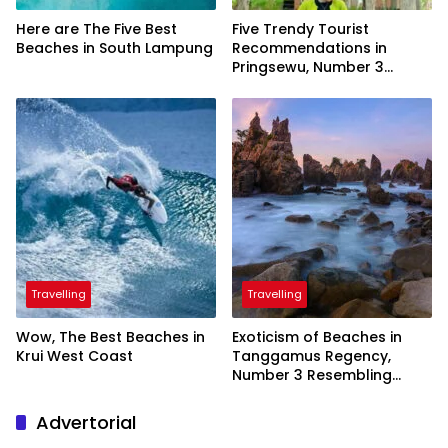
Here are The Five Best
Five Trendy Tourist
Beaches in South Lampung
Recommendations in
Pringsewu, Number 3
Inaugurated by the
President
Travelling
Travelling
Wow, The Best Beaches in
Exoticism of Beaches in
Krui West Coast
Tanggamus Regency,
Number 3 Resembling
Nature Paintings
Advertorial