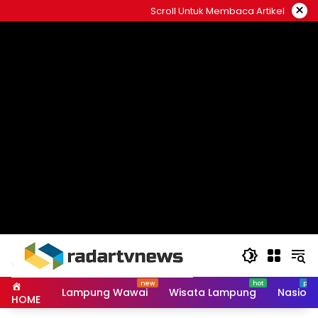
Skip
×
Scroll Untuk Membaca Artikel
to
content
Lampung Wawai
Wisata Lampung
Nasiona
HOME