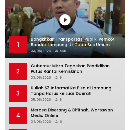
Bangkitkan Transportasi Publik, Pemkot
1
Bandar Lampung Uji Coba Bus Umum
03/08/2026
865
Gubernur Mirza Tegaskan Pendidikan
2
Putus Rantai Kemiskinan
03/08/2026
9
Kuliah S3 Informatika Bisa di Lampung
3
Tanpa Harus ke Luar Daerah
05/08/2026
8
Merasa Diserang & Difitnah, Wartawan
4
Media Online
04/08/2026
6