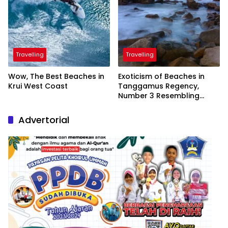
Travelling
Travelling
Wow, The Best Beaches in
Exoticism of Beaches in
Krui West Coast
Tanggamus Regency,
Number 3 Resembling
Nature Paintings
Advertorial