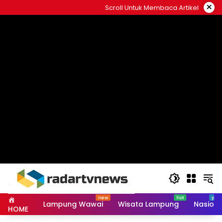
Skip
×
Scroll Untuk Membaca Artikel
to
content
Lampung Wawai
Wisata Lampung
Nasiona
HOME