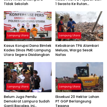
Tidak Sekolah
1 Swasta Ke Rutan
Kotabumi
Lampung Utara
Lampung Utara
Kasus Korupsi Dana Bimtek
Kebakaran TPA Alamkari
Kades Dinas PMD Lampung
Meluas, Warga Sesak
Utara Segera Disidangkan
Nafas
Lampung Utara
Lampung Utara
Belum Juga Pemilu
Eksekusi 20 Hektar Lahan
Demokrat Lampura Sudah
PT GGP Berlangsung
Ganti Bacaleg, Ini
Tegang