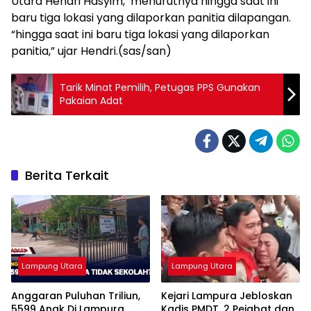
Utara Hendri Hasyim, menurutnya hingga saat ini
baru tiga lokasi yang dilaporkan panitia dilapangan.
“hingga saat ini baru tiga lokasi yang dilaporkan
panitia,” ujar Hendri.(sas/san)
Tarik Minat Pemilih, Petugas PPS Gunakan
Pakaian Adat
Berita Terkait
Lampung Utara
Lampung Utara
Anggaran Puluhan Triliun,
Kejari Lampura Jebloskan
5599 Anak Di Lampura
Kadis PMDT, 2 Pejabat dan