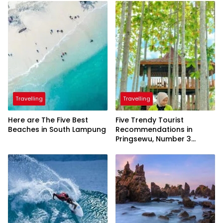
Travelling
Travelling
Here are The Five Best
Five Trendy Tourist
Beaches in South Lampung
Recommendations in
Pringsewu, Number 3
Inaugurated by the
President