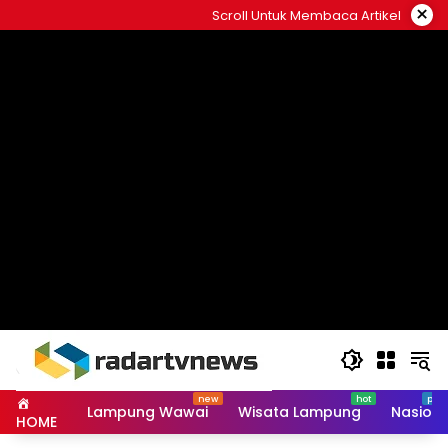
Skip
×
Scroll Untuk Membaca Artikel
to
content
Lampung Wawai
Wisata Lampung
Nasiona
HOME