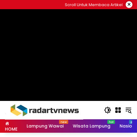
Skip
×
Scroll Untuk Membaca Artikel
to
content
Lampung Wawai
Wisata Lampung
Nasiona
HOME