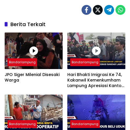
Berita Terkait
Bandarlampung
Bandarlampung
JPO Siger Milenial Disesaki
Hari Bhakti Imigrasi Ke 74,
Warga
Kakanwil Kemenkumham
Lampung Apresiasi Kantor
Imigrasi Bandar Lampung
Bandarlampung
Bandarlampung