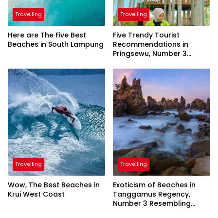
Travelling
Travelling
Here are The Five Best
Five Trendy Tourist
Beaches in South Lampung
Recommendations in
Pringsewu, Number 3
Inaugurated by the
President
Travelling
Travelling
Wow, The Best Beaches in
Exoticism of Beaches in
Krui West Coast
Tanggamus Regency,
Number 3 Resembling
Nature Paintings