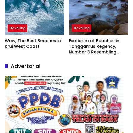
Travelling
Travelling
Wow, The Best Beaches in
Exoticism of Beaches in
Krui West Coast
Tanggamus Regency,
Number 3 Resembling
Nature Paintings
Advertorial