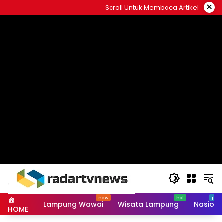
Skip
×
Scroll Untuk Membaca Artikel
to
content
Lampung Wawai
Wisata Lampung
Nasiona
HOME