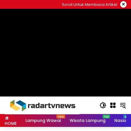
Skip
×
Scroll Untuk Membaca Artikel
to
content
Lampung Wawai
Wisata Lampung
Nasiona
HOME