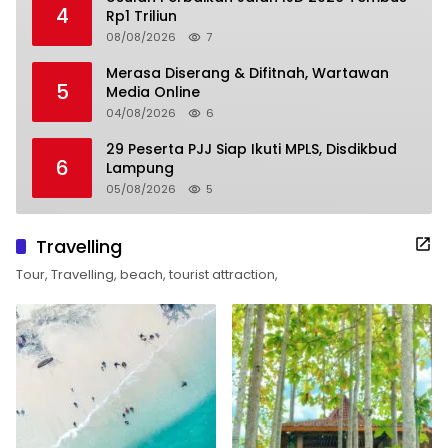
4
Rp1 Triliun
08/08/2026
7
Merasa Diserang & Difitnah, Wartawan
5
Media Online
04/08/2026
6
29 Peserta PJJ Siap Ikuti MPLS, Disdikbud
6
Lampung
05/08/2026
5
Travelling
Tour, Travelling, beach, tourist attraction,