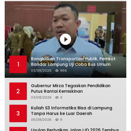
Bangkitkan Transportasi Publik, Pemkot
1
Bandar Lampung Uji Coba Bus Umum
03/08/2026
866
Gubernur Mirza Tegaskan Pendidikan
2
Putus Rantai Kemiskinan
03/08/2026
9
Kuliah S3 Informatika Bisa di Lampung
3
Tanpa Harus ke Luar Daerah
05/08/2026
8
Usulan Perbaikan Jalan IJD 2026 Tembus