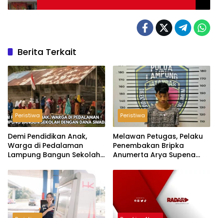
Berita Terkait
Peristiwa
Peristiwa
Demi Pendidikan Anak,
Melawan Petugas, Pelaku
Warga di Pedalaman
Penembakan Bripka
Lampung Bangun Sekolah
Anumerta Arya Supena
dengan Dana Swadaya
‘Pindah Alam’ di Teluk
Hantu