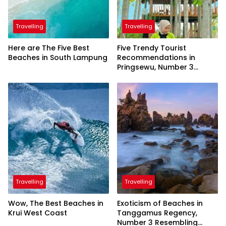
Travelling
Travelling
Here are The Five Best
Five Trendy Tourist
Beaches in South Lampung
Recommendations in
Pringsewu, Number 3
Inaugurated by the
President
Travelling
Travelling
Wow, The Best Beaches in
Exoticism of Beaches in
Krui West Coast
Tanggamus Regency,
Number 3 Resembling