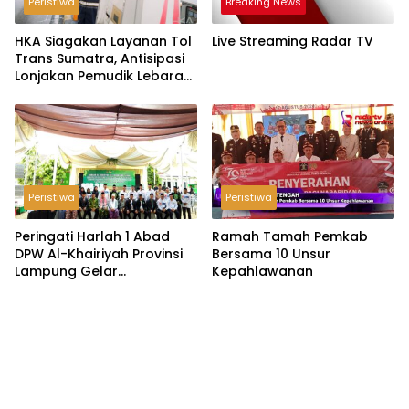
Peristiwa
Breaking News
HKA Siagakan Layanan Tol
Live Streaming Radar TV
Trans Sumatra, Antisipasi
Lonjakan Pemudik Lebaran
2026
Peristiwa
Peristiwa
Peringati Harlah 1 Abad
Ramah Tamah Pemkab
DPW Al-Khairiyah Provinsi
Bersama 10 Unsur
Lampung Gelar
Kepahlawanan
Serangkaian Acara