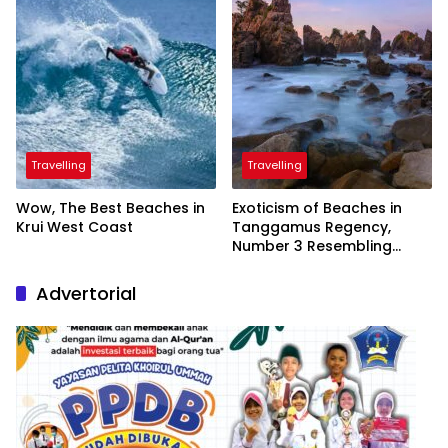
Travelling
Travelling
Wow, The Best Beaches in
Exoticism of Beaches in
Krui West Coast
Tanggamus Regency,
Number 3 Resembling
Nature Paintings
Advertorial