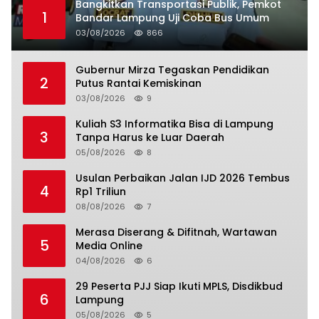
Bangkitkan Transportasi Publik, Pemkot
1
Bandar Lampung Uji Coba Bus Umum
03/08/2026
866
Gubernur Mirza Tegaskan Pendidikan
2
Putus Rantai Kemiskinan
03/08/2026
9
Kuliah S3 Informatika Bisa di Lampung
3
Tanpa Harus ke Luar Daerah
05/08/2026
8
Usulan Perbaikan Jalan IJD 2026 Tembus
4
Rp1 Triliun
08/08/2026
7
Merasa Diserang & Difitnah, Wartawan
5
Media Online
04/08/2026
6
29 Peserta PJJ Siap Ikuti MPLS, Disdikbud
6
Lampung
05/08/2026
5