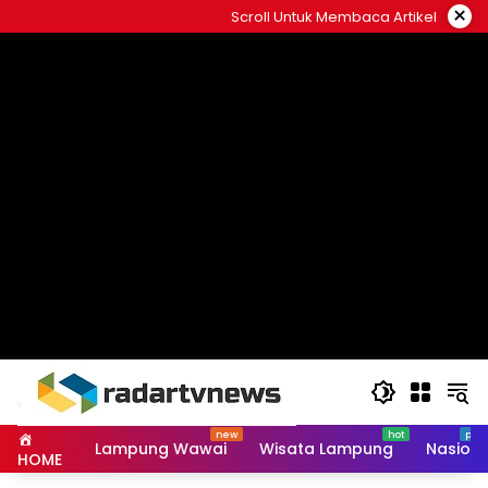
Skip
×
Scroll Untuk Membaca Artikel
to
content
Lampung Wawai
Wisata Lampung
Nasiona
HOME