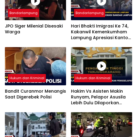
Bandarlampung
Bandarlampung
JPO Siger Milenial Disesaki
Hari Bhakti Imigrasi Ke 74,
Warga
Kakanwil Kemenkumham
Lampung Apresiasi Kantor
Imigrasi Bandar Lampung
Hukum dan Kriminal
Hukum dan Kriminal
Bandit Curanmor Menangis
Hakim Vs Asisten Makin
Saat Digerebek Polisi
Runyam, Pelapor Asusila
Lebih Dulu Dilaporkan
Penggelapan