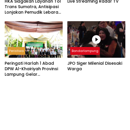
HKA Siagakan Layanan Tol
Live Streaming Radar TV
Trans Sumatra, Antisipasi
Lonjakan Pemudik Lebaran
2026
Peristiwa
Bandarlampung
Peringati Harlah 1 Abad
JPO Siger Milenial Disesaki
DPW Al-Khairiyah Provinsi
Warga
Lampung Gelar
Serangkaian Acara