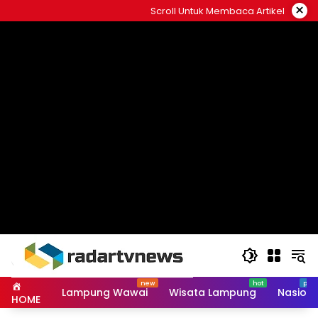
Skip
×
Scroll Untuk Membaca Artikel
to
content
Lampung Wawai
Wisata Lampung
Nasiona
HOME