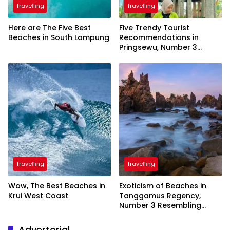
Travelling
Travelling
Here are The Five Best
Five Trendy Tourist
Beaches in South Lampung
Recommendations in
Pringsewu, Number 3
Inaugurated by the
President
Travelling
Travelling
Wow, The Best Beaches in
Exoticism of Beaches in
Krui West Coast
Tanggamus Regency,
Number 3 Resembling
Nature Paintings
Advertorial