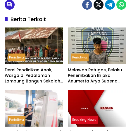
Berita Terkait
Peristiwa
Peristiwa
Demi Pendidikan Anak,
Melawan Petugas, Pelaku
Warga di Pedalaman
Penembakan Bripka
Lampung Bangun Sekolah
Anumerta Arya Supena
dengan Dana Swadaya
‘Pindah Alam’ di Teluk
Hantu
Peristiwa
Breaking News