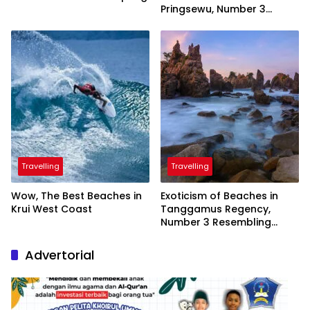
Pringsewu, Number 3
Inaugurated by the
President
Travelling
Travelling
Wow, The Best Beaches in
Exoticism of Beaches in
Krui West Coast
Tanggamus Regency,
Number 3 Resembling
Nature Paintings
Advertorial