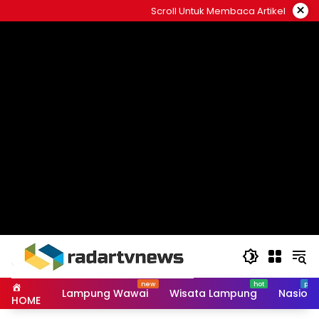
Skip
×
Scroll Untuk Membaca Artikel
to
content
Lampung Wawai
Wisata Lampung
Nasiona
HOME