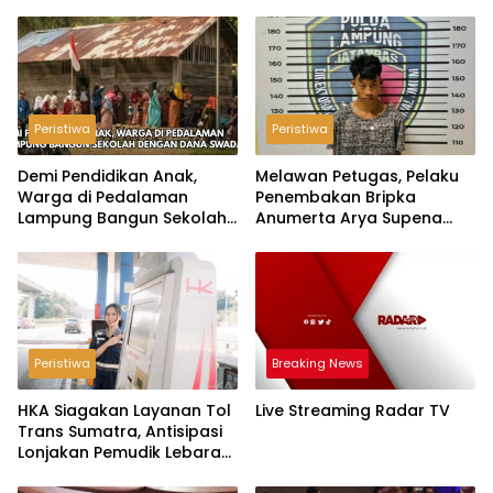
Peristiwa
Peristiwa
Demi Pendidikan Anak,
Melawan Petugas, Pelaku
Warga di Pedalaman
Penembakan Bripka
Lampung Bangun Sekolah
Anumerta Arya Supena
dengan Dana Swadaya
‘Pindah Alam’ di Teluk
Hantu
Peristiwa
Breaking News
HKA Siagakan Layanan Tol
Live Streaming Radar TV
Trans Sumatra, Antisipasi
Lonjakan Pemudik Lebaran
2026