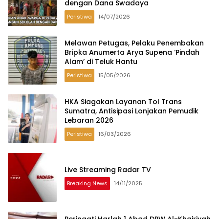
dengan Dana Swadaya
Peristiwa
14/07/2026
Melawan Petugas, Pelaku Penembakan
Bripka Anumerta Arya Supena ‘Pindah
Alam’ di Teluk Hantu
Peristiwa
15/05/2026
HKA Siagakan Layanan Tol Trans
Sumatra, Antisipasi Lonjakan Pemudik
Lebaran 2026
Peristiwa
16/03/2026
Live Streaming Radar TV
Breaking News
14/11/2025
Peringati Harlah 1 Abad DPW Al-Khairiyah