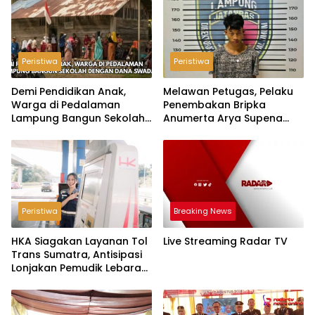
Peristiwa
Peristiwa
Demi Pendidikan Anak,
Melawan Petugas, Pelaku
Warga di Pedalaman
Penembakan Bripka
Lampung Bangun Sekolah
Anumerta Arya Supena
dengan Dana Swadaya
‘Pindah Alam’ di Teluk
Hantu
Peristiwa
Breaking News
HKA Siagakan Layanan Tol
Live Streaming Radar TV
Trans Sumatra, Antisipasi
Lonjakan Pemudik Lebaran
2026