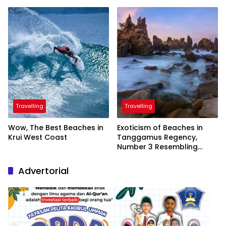
Inaugurated by the
President
Travelling
Travelling
Wow, The Best Beaches in
Exoticism of Beaches in
Krui West Coast
Tanggamus Regency,
Number 3 Resembling
Nature Paintings
Advertorial