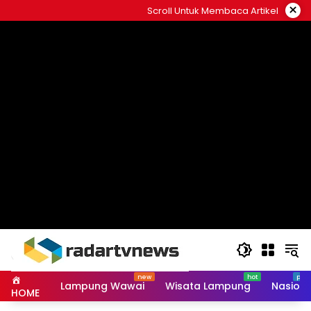
Skip
×
Scroll Untuk Membaca Artikel
to
content
Lampung Wawai
Wisata Lampung
Nasiona
HOME