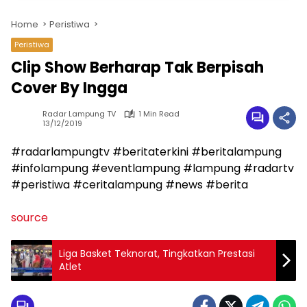
Home
Peristiwa
Peristiwa
Clip Show Berharap Tak Berpisah
Cover By Ingga
Radar Lampung TV
1 Min Read
13/12/2019
#radarlampungtv #beritaterkini #beritalampung
#infolampung #eventlampung #lampung #radartv
#peristiwa #ceritalampung #news #berita
source
Liga Basket Teknorat, Tingkatkan Prestasi
Atlet