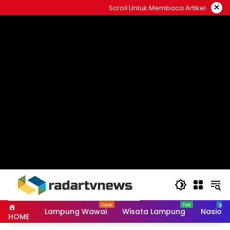
Skip
×
Scroll Untuk Membaca Artikel
to
content
Lampung Wawai
Wisata Lampung
Nasiona
HOME