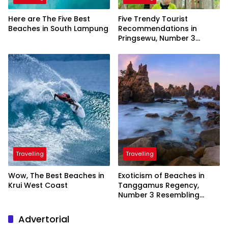
Here are The Five Best
Five Trendy Tourist
Beaches in South Lampung
Recommendations in
Pringsewu, Number 3
Inaugurated by the
President
Travelling
Travelling
Wow, The Best Beaches in
Exoticism of Beaches in
Krui West Coast
Tanggamus Regency,
Number 3 Resembling
Nature Paintings
Advertorial