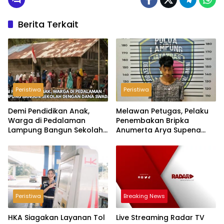
Berita Terkait
Peristiwa
Peristiwa
Demi Pendidikan Anak,
Melawan Petugas, Pelaku
Warga di Pedalaman
Penembakan Bripka
Lampung Bangun Sekolah
Anumerta Arya Supena
dengan Dana Swadaya
‘Pindah Alam’ di Teluk
Hantu
Peristiwa
Breaking News
HKA Siagakan Layanan Tol
Live Streaming Radar TV