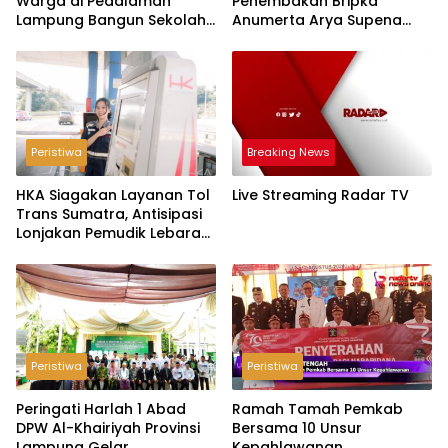
Warga di Pedalaman
Penembakan Bripka
Lampung Bangun Sekolah
Anumerta Arya Supena
dengan Dana Swadaya
‘Pindah Alam’ di Teluk
Hantu
Peristiwa
Breaking News
HKA Siagakan Layanan Tol
Live Streaming Radar TV
Trans Sumatra, Antisipasi
Lonjakan Pemudik Lebaran
2026
Peristiwa
Peristiwa
Peringati Harlah 1 Abad
Ramah Tamah Pemkab
DPW Al-Khairiyah Provinsi
Bersama 10 Unsur
Lampung Gelar
Kepahlawanan