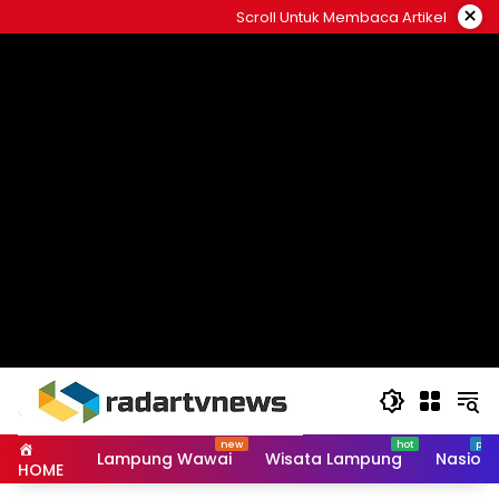
Skip
×
Scroll Untuk Membaca Artikel
to
content
Lampung Wawai
Wisata Lampung
Nasiona
HOME