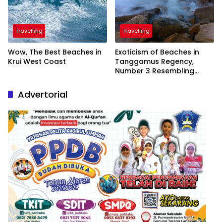
Travelling
Travelling
Wow, The Best Beaches in
Exoticism of Beaches in
Krui West Coast
Tanggamus Regency,
Number 3 Resembling
Nature Paintings
Advertorial