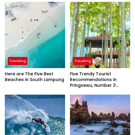
Travelling
Travelling
Here are The Five Best
Five Trendy Tourist
Beaches in South Lampung
Recommendations in
Pringsewu, Number 3
Inaugurated by the
President