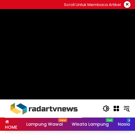
Skip
×
Scroll Untuk Membaca Artikel
to
content
Lampung Wawai
Wisata Lampung
Nasiona
HOME