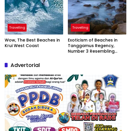
Travelling
Travelling
Wow, The Best Beaches in
Exoticism of Beaches in
Krui West Coast
Tanggamus Regency,
Number 3 Resembling
Nature Paintings
Advertorial