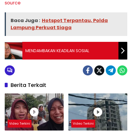
source
Baca Juga :
Hotspot Terpantau, Polda
Lampung Perkuat Siaga
MENDAMBAKAN KEADILAN SOSIAL
Berita Terkait
Video Terkini
Video Terkini