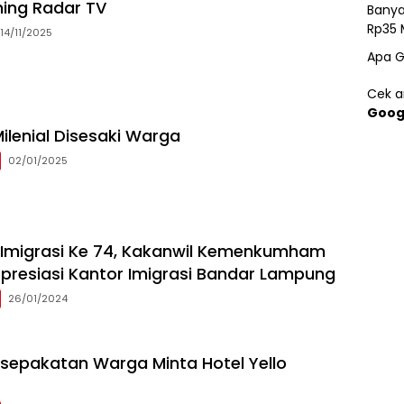
ming Radar TV
Banya
Rp35 
14/11/2025
Apa G
Cek ar
Goog
ilenial Disesaki Warga
02/01/2025
i Imigrasi Ke 74, Kakanwil Kemenkumham
resiasi Kantor Imigrasi Bandar Lampung
26/01/2024
sepakatan Warga Minta Hotel Yello