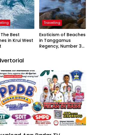
elling
Travelling
The Best
Exoticism of Beaches
es in Krui West
in Tanggamus
t
Regency, Number 3
Resembling Nature
Paintings
vertorial