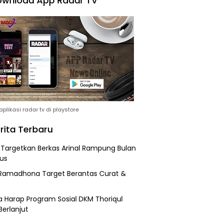
wnload App Radar TV
plikasi radar tv di playstore
rita Terbaru
i Targetkan Berkas Arinal Rampung Bulan
us
Ramadhona Target Berantas Curat &
 Harap Program Sosial DKM Thoriqul
Berlanjut