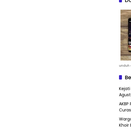
Do
unduh a
Be
Kejat
Agust
AKBP 
Curas
Warga
Khoir 