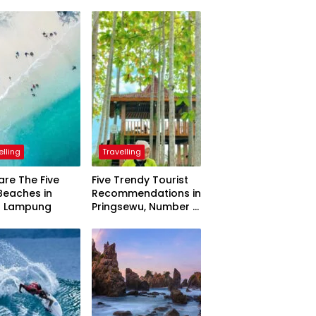
elling
Travelling
are The Five
Five Trendy Tourist
Beaches in
Recommendations in
h Lampung
Pringsewu, Number 3
Inaugurated by the
President