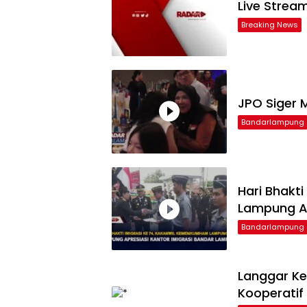
Live Strea
Breaking News
JPO Siger M
Bandarlampung
Hari Bhakt
Lampung Ap
Bandarlampung
Langgar Ke
Kooperatif