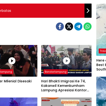
erbatas
Trav
Here 
Best 
Sout
rlampung
Bandarlampung
er Milenial Disesaki
Hari Bhakti Imigrasi Ke 74,
Kakanwil Kemenkumham
Lampung Apresiasi Kantor
Imigrasi Bandar Lampung