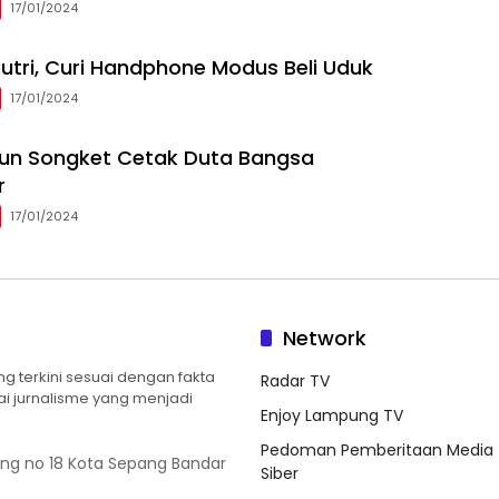
17/01/2024
utri, Curi Handphone Modus Beli Uduk
17/01/2024
nun Songket Cetak Duta Bangsa
r
17/01/2024
Network
 terkini sesuai dengan fakta
Radar TV
ilai jurnalisme yang menjadi
Enjoy Lampung TV
Pedoman Pemberitaan Media
ung no 18 Kota Sepang Bandar
Siber