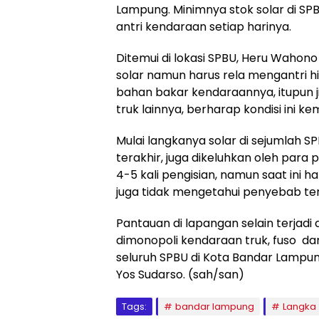
Lampung. Minimnya stok solar di S
antri kendaraan setiap harinya.
Ditemui di lokasi SPBU, Heru Waho
solar namun harus rela mengantri h
bahan bakar kendaraannya, itupun ji
truk lainnya, berharap kondisi ini ke
Mulai langkanya solar di sejumlah 
terakhir, juga dikeluhkan oleh para
4-5 kali pengisian, namun saat ini h
juga tidak mengetahui penyebab terj
Pantauan di lapangan selain terjadi
dimonopoli kendaraan truk, fuso dan
seluruh SPBU di Kota Bandar Lampu
Yos Sudarso. (sah/san)
Tags:
bandar lampung
Langka