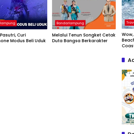
Trav
rlampung
Bandarlampung
Wow, 
Pasutri, Curi
Melalui Tenun Songket Cetak
Beach
one Modus Beli Uduk
Duta Bangsa Berkarakter
Coas
Ad