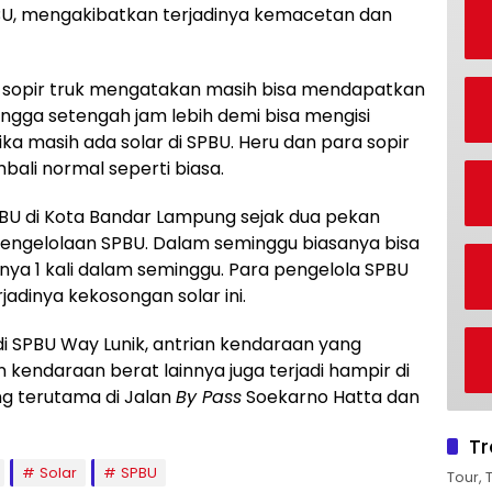
PBU, mengakibatkan terjadinya kemacetan dan
no sopir truk mengatakan masih bisa mendapatkan
ingga setengah jam lebih demi bisa mengisi
ka masih ada solar di SPBU. Heru dan para sopir
mbali normal seperti biasa.
SPBU di Kota Bandar Lampung sejak dua pekan
 pengelolaan SPBU. Dalam seminggu biasanya bisa
anya 1 kali dalam seminggu. Para pengelola SPBU
adinya kekosongan solar ini.
 di SPBU Way Lunik, antrian kendaraan yang
 kendaraan berat lainnya juga terjadi hampir di
ng terutama di Jalan
By Pass
Soekarno Hatta dan
Tr
Solar
SPBU
Tour, 