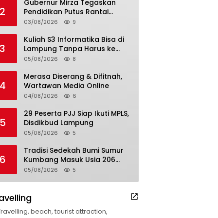
Gubernur Mirza Tegaskan
2
Pendidikan Putus Rantai
Kemiskinan
03/08/2026
9
Kuliah S3 Informatika Bisa di
3
Lampung Tanpa Harus ke
Luar Daerah
05/08/2026
8
Merasa Diserang & Difitnah,
4
Wartawan Media Online
04/08/2026
6
29 Peserta PJJ Siap Ikuti MPLS,
5
Disdikbud Lampung
05/08/2026
5
Tradisi Sedekah Bumi Sumur
6
Kumbang Masuk Usia 206
Tahun
05/08/2026
5
avelling
Travelling, beach, tourist attraction,