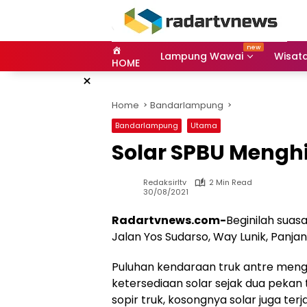
Skip
to
content
Lampung Wawai
Wisat
HOME
×
Home
Bandarlampung
Bandarlampung
Utama
Solar SPBU Mengh
Redaksirltv
2 Min Read
30/08/2021
Radartvnews.com-
Beginilah suasa
Jalan Yos Sudarso, Way Lunik, Panja
Puluhan kendaraan truk antre mengi
ketersediaan solar sejak dua pekan t
sopir truk, kosongnya solar juga ter