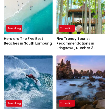
Travelling
Travelling
Here are The Five Best
Five Trendy Tourist
Beaches in South Lampung
Recommendations in
Pringsewu, Number 3
Inaugurated by the
President
Travelling
Travelling