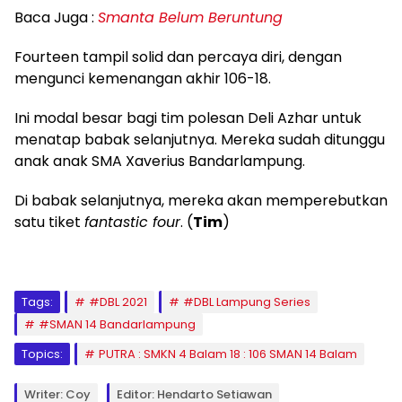
Baca Juga :
Smanta Belum Beruntung
Fourteen tampil solid dan percaya diri, dengan
mengunci kemenangan akhir 106-18.
Ini modal besar bagi tim polesan Deli Azhar untuk
menatap babak selanjutnya. Mereka sudah ditunggu
anak anak SMA Xaverius Bandarlampung.
Di babak selanjutnya, mereka akan memperebutkan
satu tiket
fantastic four
. (
Tim
)
Tags:
#DBL 2021
#DBL Lampung Series
#SMAN 14 Bandarlampung
Topics:
PUTRA : SMKN 4 Balam 18 : 106 SMAN 14 Balam
Writer: Coy
Editor: Hendarto Setiawan