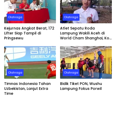
Olahraga
Olahraga
Kejurnas Angkat Berat, 172
Atlet Sepatu Roda
Lifter Siap Tampil di
Lampung Wakili Aceh di
Pringsewu
World Cham Shanghai, Kok
Bisa?
Olahraga
Olahraga
Timnas Indonesia Tahan
Bidik Tiket PON, Wushu
Uzbekistan, Lanjut Extra
Lampung Fokus Porwil
Time