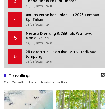
3
Tanpa Harus ke Luar Daerah
05/08/2026
8
Usulan Perbaikan Jalan IJD 2026 Tembus
4
Rp1 Triliun
08/08/2026
7
Merasa Diserang & Difitnah, Wartawan
5
Media Online
04/08/2026
6
29 Peserta PJJ Siap Ikuti MPLS, Disdikbud
6
Lampung
05/08/2026
5
Travelling
Tour, Travelling, beach, tourist attraction,