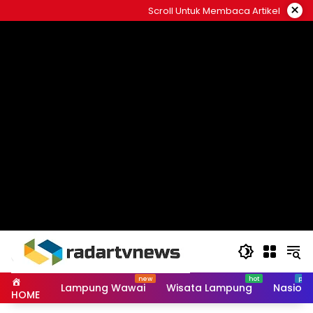
Skip
×
Scroll Untuk Membaca Artikel
to
content
Lampung Wawai
Wisata Lampung
Nasiona
HOME