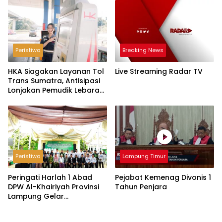
Hantu
Peristiwa
Breaking News
HKA Siagakan Layanan Tol
Live Streaming Radar TV
Trans Sumatra, Antisipasi
Lonjakan Pemudik Lebaran
2026
Peristiwa
Lampung Timur
Peringati Harlah 1 Abad
Pejabat Kemenag Divonis 1
DPW Al-Khairiyah Provinsi
Tahun Penjara
Lampung Gelar
Serangkaian Acara