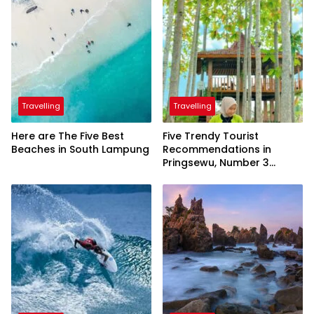
Travelling
Travelling
Here are The Five Best
Five Trendy Tourist
Beaches in South Lampung
Recommendations in
Pringsewu, Number 3
Inaugurated by the
President