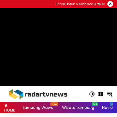
Skip
×
Scroll Untuk Membaca Artikel
to
content
Lampung Wawai
Wisata Lampung
Nasiona
HOME