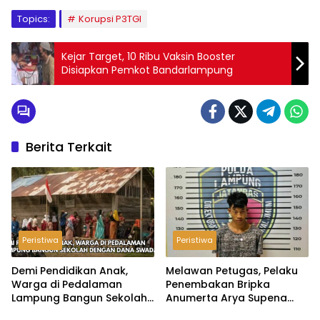
Topics:
Korupsi P3TGI
Kejar Target, 10 Ribu Vaksin Booster
Disiapkan Pemkot Bandarlampung
Berita Terkait
Peristiwa
Peristiwa
Demi Pendidikan Anak,
Melawan Petugas, Pelaku
Warga di Pedalaman
Penembakan Bripka
Lampung Bangun Sekolah
Anumerta Arya Supena
dengan Dana Swadaya
‘Pindah Alam’ di Teluk