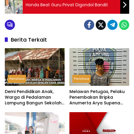
Honda Beat Guru Privat Digondol Bandit
Berita Terkait
Peristiwa
Peristiwa
Demi Pendidikan Anak,
Melawan Petugas, Pelaku
Warga di Pedalaman
Penembakan Bripka
Lampung Bangun Sekolah
Anumerta Arya Supena
dengan Dana Swadaya
‘Pindah Alam’ di Teluk
Hantu