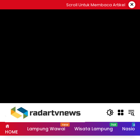
Skip
×
Scroll Untuk Membaca Artikel
to
content
Lampung Wawai
Wisata Lampung
Nasiona
HOME