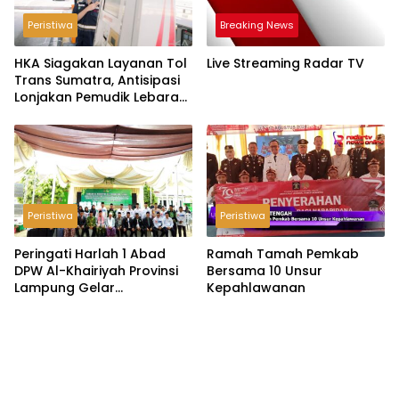
Peristiwa
Breaking News
HKA Siagakan Layanan Tol
Live Streaming Radar TV
Trans Sumatra, Antisipasi
Lonjakan Pemudik Lebaran
2026
Peristiwa
Peristiwa
Peringati Harlah 1 Abad
Ramah Tamah Pemkab
DPW Al-Khairiyah Provinsi
Bersama 10 Unsur
Lampung Gelar
Kepahlawanan
Serangkaian Acara