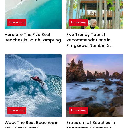
Travelling
Travelling
Here are The Five Best
Five Trendy Tourist
Beaches in South Lampung
Recommendations in
Pringsewu, Number 3
Inaugurated by the
President
Travelling
Travelling
Wow, The Best Beaches in
Exoticism of Beaches in
Krui West Coast
Tanggamus Regency,