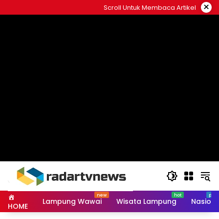
Skip
×
Scroll Untuk Membaca Artikel
to
content
Lampung Wawai
Wisata Lampung
Nasiona
HOME