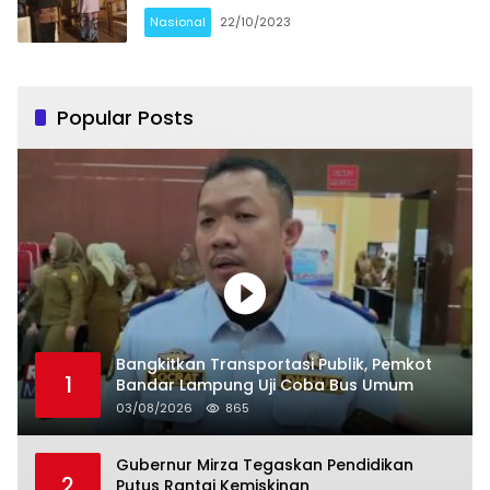
Nasional
22/10/2023
Popular Posts
Bangkitkan Transportasi Publik, Pemkot
1
Bandar Lampung Uji Coba Bus Umum
03/08/2026
865
Gubernur Mirza Tegaskan Pendidikan
2
Putus Rantai Kemiskinan