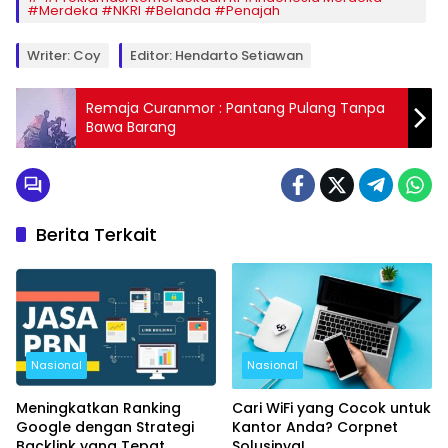
#Merdeka #NKRI #Belanda #Penajah
Writer: Coy
Editor: Hendarto Setiawan
Remaja Curanmor : Pantang Pulang Tanpa
Bawa Barang
Berita Terkait
Nasional
Nasional
Meningkatkan Ranking
Cari WiFi yang Cocok untuk
Google dengan Strategi
Kantor Anda? Corpnet
Backlink yang Tepat
Solusinya!