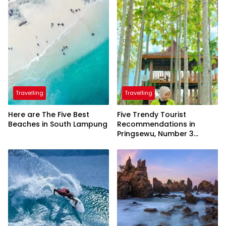
Travelling
Travelling
Here are The Five Best
Five Trendy Tourist
Beaches in South Lampung
Recommendations in
Pringsewu, Number 3
Inaugurated by the
President