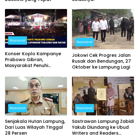
Nasional
Nasional
Konser Koplo Kampanye
Jokowi Cek Progres Jalan
Prabowo Gibran,
Rusak dan Bendungan, 27
Masyarakat Penuhi
Oktober ke Lampung Lagi
Lapangan Tanjung Sari
Natar
Nasional
Nasional
Senjakala Hutan Lampung,
Sastrawan Lampung Zabidi
Dari Luas Wilayah Tinggal
Yakub Diundang ke Ubud
28 Persen
Writers and Readers