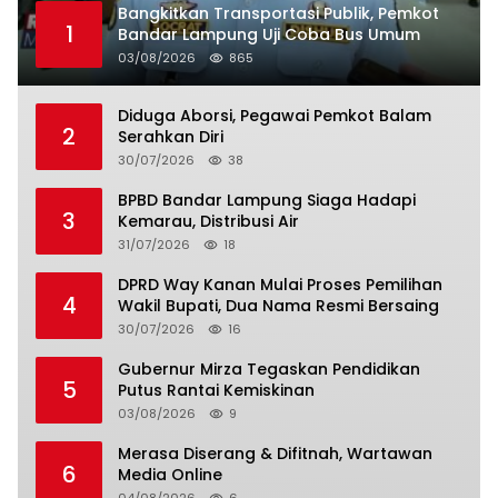
Bangkitkan Transportasi Publik, Pemkot
1
Bandar Lampung Uji Coba Bus Umum
03/08/2026
865
Diduga Aborsi, Pegawai Pemkot Balam
2
Serahkan Diri
30/07/2026
38
BPBD Bandar Lampung Siaga Hadapi
3
Kemarau, Distribusi Air
31/07/2026
18
DPRD Way Kanan Mulai Proses Pemilihan
4
Wakil Bupati, Dua Nama Resmi Bersaing
30/07/2026
16
Gubernur Mirza Tegaskan Pendidikan
5
Putus Rantai Kemiskinan
03/08/2026
9
Merasa Diserang & Difitnah, Wartawan
6
Media Online
04/08/2026
6