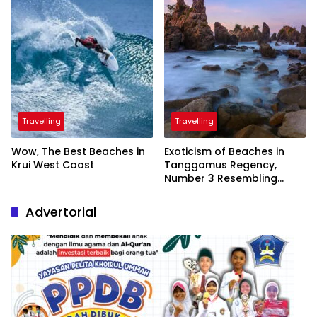
Travelling
Travelling
Wow, The Best Beaches in
Exoticism of Beaches in
Krui West Coast
Tanggamus Regency,
Number 3 Resembling
Nature Paintings
Advertorial