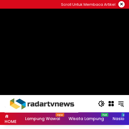
Skip
×
Scroll Untuk Membaca Artikel
to
content
Lampung Wawai
Wisata Lampung
Nasiona
HOME