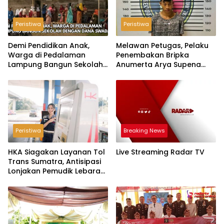
Peristiwa
Peristiwa
Demi Pendidikan Anak,
Melawan Petugas, Pelaku
Warga di Pedalaman
Penembakan Bripka
Lampung Bangun Sekolah
Anumerta Arya Supena
dengan Dana Swadaya
‘Pindah Alam’ di Teluk
Hantu
Peristiwa
Breaking News
HKA Siagakan Layanan Tol
Live Streaming Radar TV
Trans Sumatra, Antisipasi
Lonjakan Pemudik Lebaran
2026